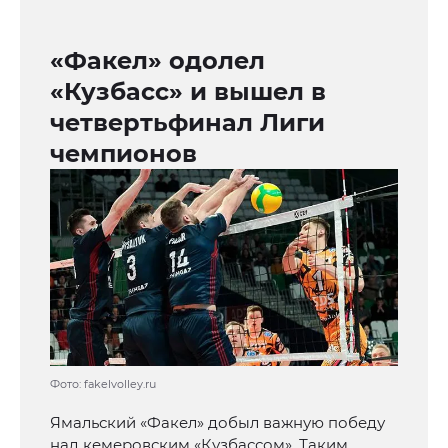
«Факел» одолел
«Кузбасс» и вышел в
четвертьфинал Лиги
чемпионов
Фото: fakelvolley.ru
Ямальский «Факел» добыл важную победу
над кемеровским «Кузбассом». Таким