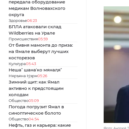
передала оборудование
медикам Волновахского
округа
Здоровье
06:23
БПЛА атаковали склад
Wildberries на Урале
Происшествия
05:59
От бивня мамонта до приза:
на Ямале выберут лучших
косторезов
Культура
05:43
Нешаˮ шанаʼко мянаԯяˮ
Няръяна Ӈэрм
05:26
Зимний щит: как Ямал
активно к предстоящим
холодам
Общество
05:09
Погода погрузит Ямал в
синоптическое болото
Общество
04:54
Нефть, газ и карьера: какие
Фото: Андрей 