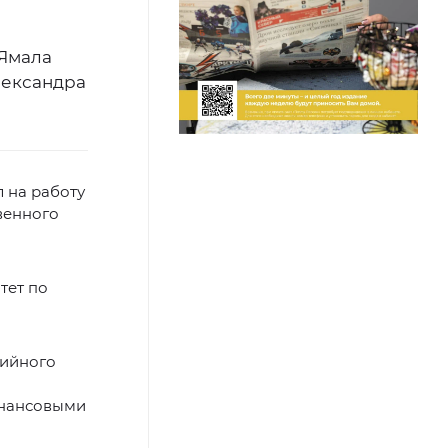
 Ямала
лександра
 на работу
венного
тет по
тийного
инансовыми