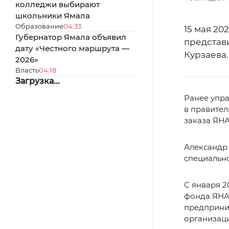
колледжи выбирают
школьники Ямала
Образование
04:33
15 мая 2
Губернатор Ямала объявил
представ
дату «Честного маршрута —
Курзаева.
2026»
Власть
04:18
Загрузка...
Ранее упр
в правител
заказа ЯН
Александр
специальн
С января 2
фонда ЯНА
предприни
организац