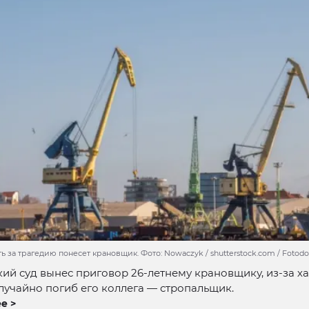
ь за трагедию понесет крановщик. Фото: Nowaczyk / shutterstock.com / Fotod
ий суд вынес приговор 26-летнему крановщику, из-за х
лучайно погиб его коллега — стропальщик.
е >