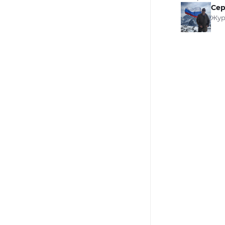
Сер
Жур