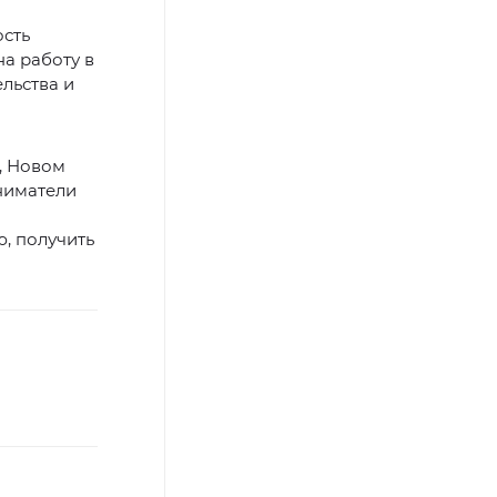
ость
а работу в
льства и
, Новом
ниматели
, получить