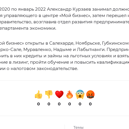
2020 по январь 2022 Александр Курзаев занимал должн
я управляющего в центре «Мой бизнес», затем перешел н
равительство, возглавив отдел развития предпринимате
департамента экономики.
й бизнес» открыты в Салехарде, Ноябрьске, Губкинском
арко-Сале, Муравленко, Надыме и Лабытнанги. Предпри
чить в них кредиты и займы на льготных условиях и взять
ие в лизинг, пройти обучение и повысить квалификацию
ии о налоговом законодательстве.
0
0
0
0
0
0
Темы