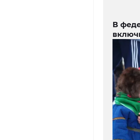
В фед
включи