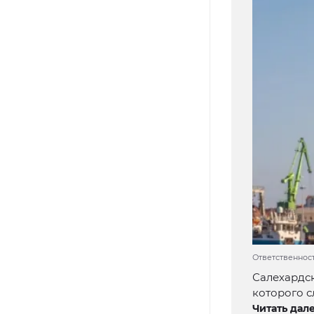
Ответственност
Салехардск
которого с
Читать дале