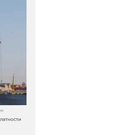
om
алатности