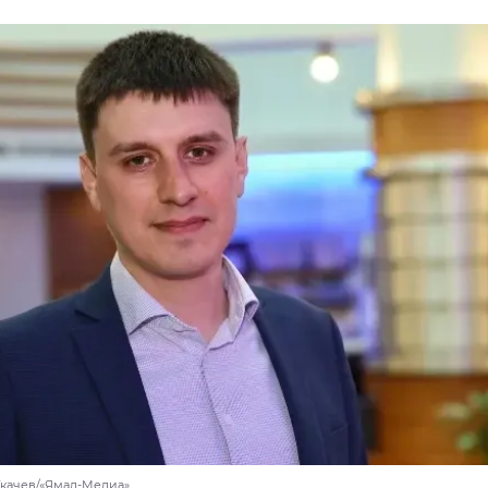
Ткачев/«Ямал-Медиа»