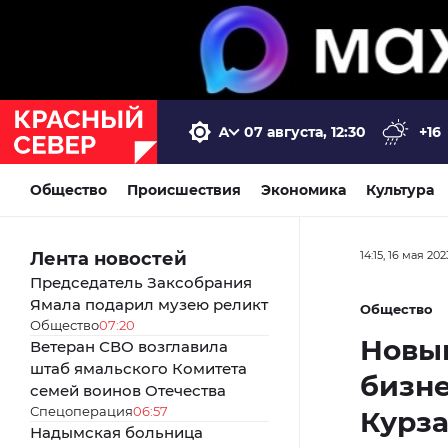
07 августа, 12:30
+16
Общество
Происшествия
Экономика
Культура
Лента новостей
14:15, 16 мая 202
Председатель Заксобрания
Ямала подарил музею реликт
Общество
Общество
07:20
Новы
Ветеран СВО возглавила
штаб ямальского Комитета
бизне
семей воинов Отечества
Спецоперация
06:57
Курза
Надымская больница