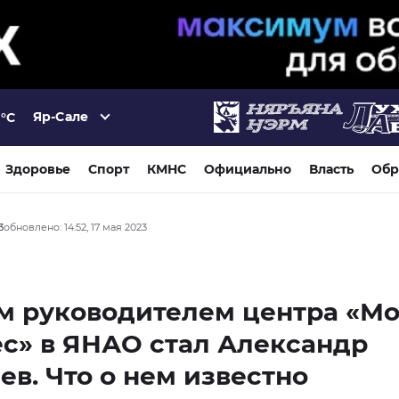
Яр-Сале
°C
Здоровье
Спорт
КМНС
Официально
Власть
Обр
3
обновлено: 14:52, 17 мая 2023
м руководителем центра «М
с» в ЯНАО стал Александр
ев. Что о нем известно