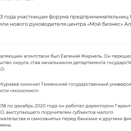
023 года участницам форума предпринимательниц
или нового руководителя центра «Мой бизнес» А
авляющим агентством был Евгений Жирнель. Он перешел
ьство округа, став начальником департамента государст
АО.
 Курзаев окончил Тюменский государственный универси
ости «экономист»
018 по декабрь 2020 года он работал директором Гаран
О, выступающего поручителем субъектов малого
мательства и самозанятых перед банками и другими ф
иями.