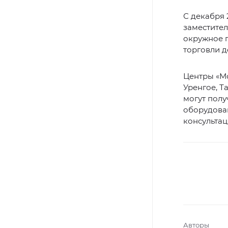
С декабря 
заместител
окружное п
торговли 
Центры «Мо
Уренгое, Т
могут полу
оборудован
консультац
Авторы