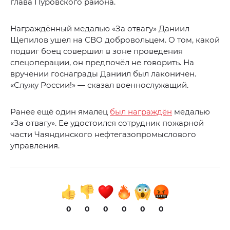
глава Пуровского района.
Награждённый медалью «За отвагу» Даниил
Щепилов ушел на СВО добровольцем. О том, какой
подвиг боец совершил в зоне проведения
спецоперации, он предпочёл не говорить. На
вручении госнаграды Даниил был лаконичен.
«Служу России!» — сказал военнослужащий.
Ранее ещё один ямалец
был награждён
медалью
«За отвагу». Ее удостоился сотрудник пожарной
части Чаяндинского нефтегазопромыслового
управления.
0
0
0
0
0
0