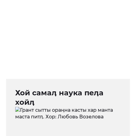
Хой самаӆ наука пеӆа
хойӆ