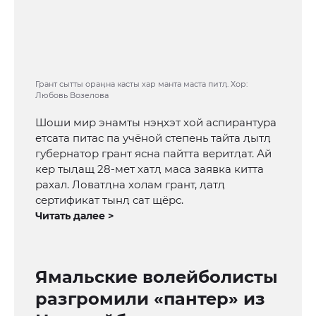
Грант сытты ораӊна касты хар манта маста питӆ. Хор:
Любовь Возелова
Шоши мир энамты нэӊхэт хой аспирантура
етсата питас па учёной степень тайта ӆытӆ
губернатор грант ясна пайтта веритӆат. Ай
кер тыӆащ 28-мет хатӆ маса заявка китта
рахал. Ловатӆна холам грант, ӆатӆ
сертификат тынӆ сат щёрс.
Читать далее >
Ямальские волейболисты
разгромили «пантер» из