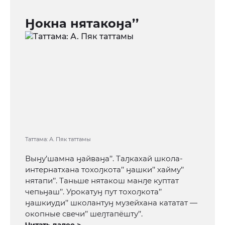
Ӈокна нятакоӈа’’
Таттама: А. Пяк таттамы
Выӈу’шамна ӈайваӈа’’. Таԓкахай школа-
интернатхана тохоԓкота’’ ӈашки’’ хайму’’
нятапи’’. Таньше нятакош манԓе куптат
чепьӈаш’’. Урокатуӈ пут тохоԓкота’’
ӈашкиуди’’ школантуӈ музейхана кататат —
окопные свечи’’ шеԓтапёшту’’.