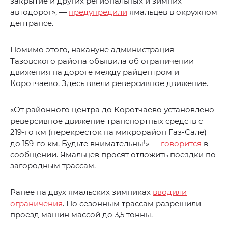
закрытие и других региональных и зимних
автодорог», —
предупредили
ямальцев в окружном
дептрансе.
Помимо этого, накануне администрация
Тазовского района объявила об ограничении
движения на дороге между райцентром и
Коротчаево. Здесь ввели реверсивное движение.
«От районного центра до Коротчаево установлено
реверсивное движение транспортных средств с
219-го км (перекресток на микрорайон Газ-Сале)
до 159-го км. Будьте внимательны!» —
говорится
в
сообщении. Ямальцев просят отложить поездки по
загородным трассам.
Ранее на двух ямальских зимниках
вводили
ограничения
. По сезонным трассам разрешили
проезд машин массой до 3,5 тонны.