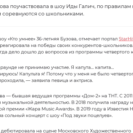
ова поучаствовала в шоу Иды Галич, по правилам
и соревнуются со школьниками.
оу «Кто умнее» 36-летняя Бузова, отмечает портал
StarHi
реагировала на победы своих конкурентов-школьников.
огда дело дошло до вопросов из программы четвертого к
 раунде не принимаю участие. Я капута… капита…
ируюсь! Капульта я! Потому что у меня не было четвертог
проходила, — заявила певица и актриса.
ва — бывшая ведущая программы «Дом-2» на ТНТ. С 2011
 музыкальной деятельностью. В 2018 получила награду 
й премии «Жара Music Awards». В 2019 году в Известия Ha
а сольный концерт с шоу «Под звуки поцелуев».
у дебютировала на сцене Московского Художественного