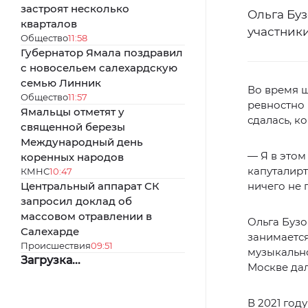
застроят несколько
Ольга Буз
кварталов
участник
Общество
11:58
Губернатор Ямала поздравил
с новосельем салехардскую
семью Линник
Во время ш
Общество
11:57
ревностно 
Ямальцы отметят у
сдалась, к
священной березы
Международный день
— Я в этом
коренных народов
капуталирт
КМНС
10:47
Центральный аппарат СК
ничего не 
запросил доклад об
массовом отравлении в
Ольга Бузо
Салехарде
занимается
Происшествия
09:51
музыкально
Загрузка...
Москве дал
В 2021 год