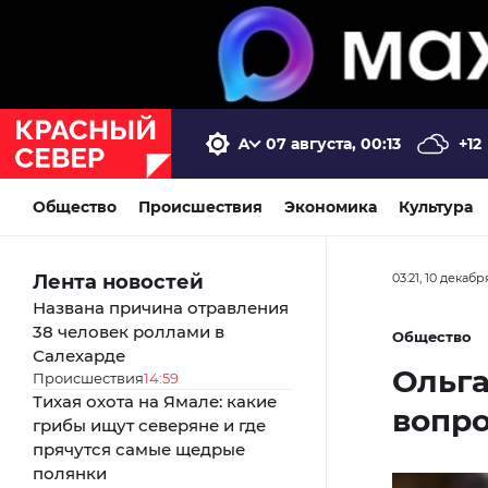
07 августа, 00:13
+12
Общество
Происшествия
Экономика
Культура
Лента новостей
03:21, 10 декабр
Названа причина отравления
38 человек роллами в
Общество
Салехарде
Ольга
Происшествия
14:59
Тихая охота на Ямале: какие
вопро
грибы ищут северяне и где
прячутся самые щедрые
полянки