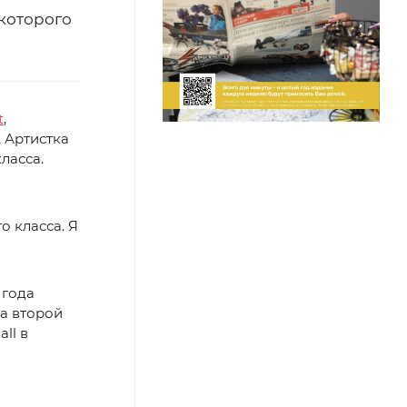
 которого
t
,
 Артистка
ласса.
о класса. Я
 года
на второй
ll в