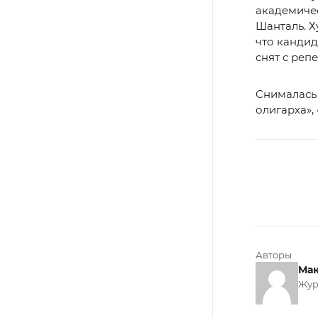
академичес
Шанталь. Х
что кандид
снят с репе
Снималась 
олигарха»,
Авторы
Мак
Жур