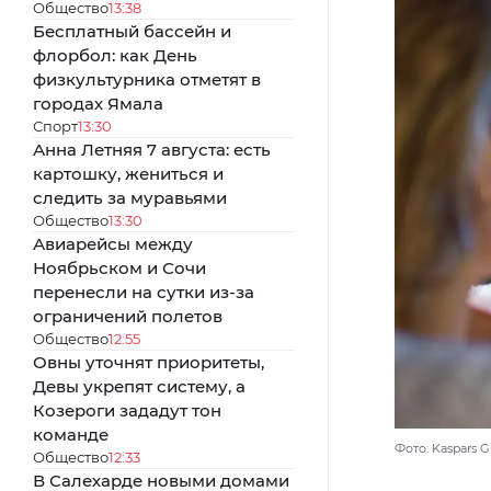
Общество
13:38
Бесплатный бассейн и
флорбол: как День
физкультурника отметят в
городах Ямала
Спорт
13:30
Анна Летняя 7 августа: есть
картошку, жениться и
следить за муравьями
Общество
13:30
Авиарейсы между
Ноябрьском и Сочи
перенесли на сутки из-за
ограничений полетов
Общество
12:55
Овны уточнят приоритеты,
Девы укрепят систему, а
Козероги зададут тон
команде
Фото: Kaspars G
Общество
12:33
В Салехарде новыми домами