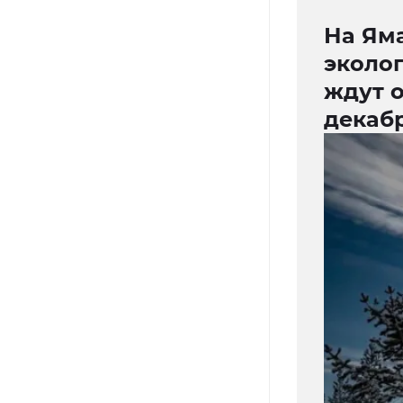
На Яма
эколо
ждут 
декаб