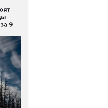
оят
цы
за 9