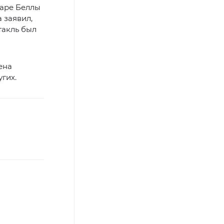
баре Беллы
 заявил,
такль был
ена
угих.