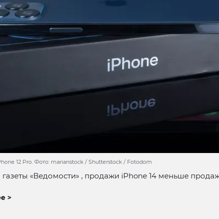
hone 12 Pro. Фото: marianstock / Shutterstock / Fotodom
газеты «Ведомости» , продажи iPhone 14 меньше продаж
е >