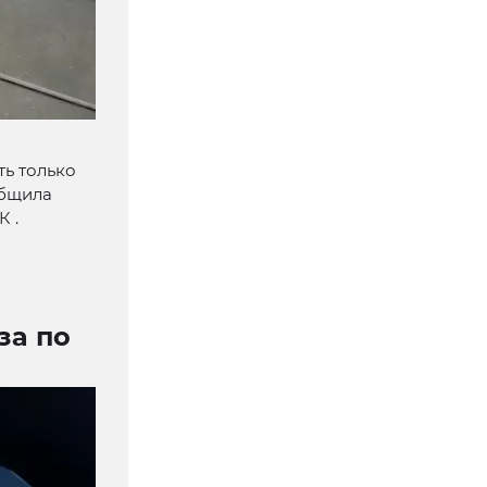
ть только
общила
К .
за по