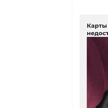
Карты
недос