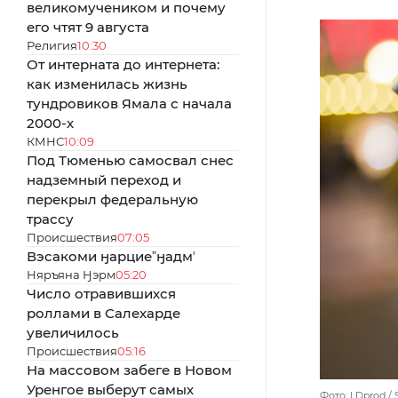
великомучеником и почему
его чтят 9 августа
Религия
10:30
От интерната до интернета:
как изменилась жизнь
тундровиков Ямала с начала
2000-х
КМНС
10:09
Под Тюменью самосвал снес
надземный переход и
перекрыл федеральную
трассу
Происшествия
07:05
Вэсакоми ӈарциеˮӈадмʼ
Няръяна Ӈэрм
05:20
Число отравившихся
роллами в Салехарде
увеличилось
Происшествия
05:16
На массовом забеге в Новом
Уренгое выберут самых
Фото: LDprod / 