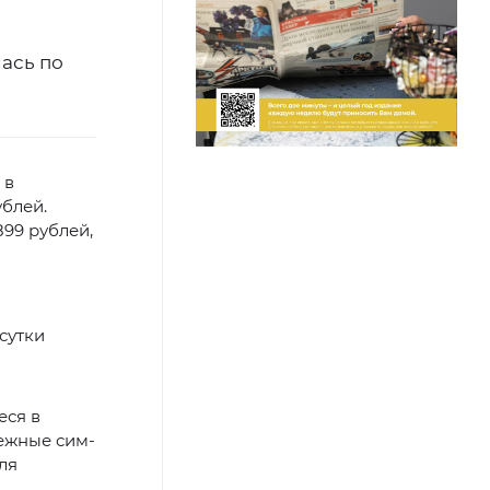
лась по
 в
ублей.
99 рублей,
сутки
еся в
бежные сим-
ля