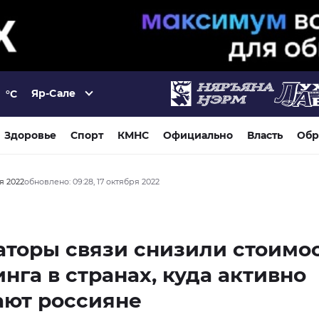
Яр-Сале
°C
Здоровье
Спорт
КМНС
Официально
Власть
Обр
ря 2022
обновлено: 09:28, 17 октября 2022
торы связи снизили стоимо
нга в странах, куда активно
ают россияне