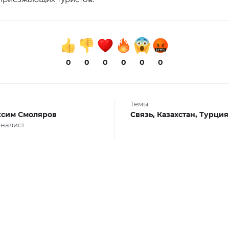
0
0
0
0
0
0
Темы
сим Смоляров
Связь,
Казахстан,
Турция
налист