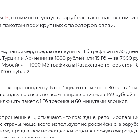
ым
Ъ
, стоимость услуг в зарубежных странах снизи
 пакетам всех крупных операторов связи.
», например, предлагает купить 1 Гб трафика на 30 дней
, Турции и Армении за 1000 рублей или 15 Гб — за 7000 р
Мобайл» — 1000 Мб трафика в Казахстане теперь стоит 8
1200 рублей.
е» корреспонденту Ъ сообщили о том, что с 30 сентября
 скидку на связь по всем направлениям: за 149 рублей в 
лючить пакет с 1 Гб трафика и 60 минутами звонков.
опрошенные Ъ, отмечают, что граждане, релоцировавши
 страны, чаще всего используют не российские, а зару
тому предлагаемые скидки выгодны в первую очередь д
приезжающих туристов.