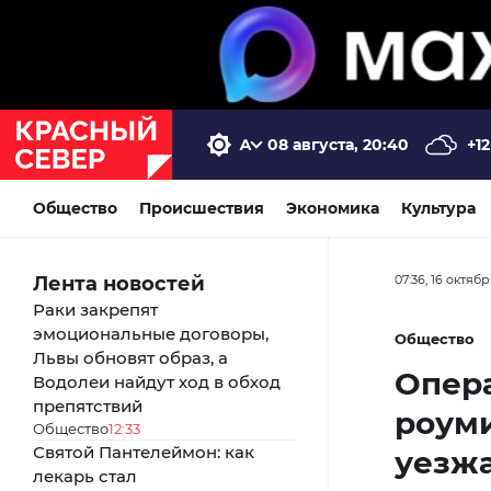
08 августа, 20:40
+12
Общество
Происшествия
Экономика
Культура
Лента новостей
07:36, 16 октяб
Раки закрепят
эмоциональные договоры,
Общество
Львы обновят образ, а
Опера
Водолеи найдут ход в обход
препятствий
роуми
Общество
12:33
Святой Пантелеймон: как
уезж
лекарь стал