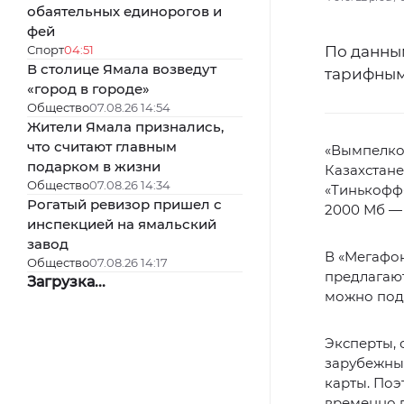
обаятельных единорогов и
фей
Спорт
04:51
По данн
В столице Ямала возведут
тарифным
«город в городе»
Общество
07.08.26 14:54
Жители Ямала признались,
что считают главным
«Вымпелком
подарком в жизни
Казахстане
Общество
07.08.26 14:34
«Тинькофф-
Рогатый ревизор пришел с
2000 Мб — 
инспекцией на ямальский
завод
В «Мегафон
Общество
07.08.26 14:17
предлагают
Загрузка...
можно подк
Эксперты, 
зарубежные
карты. Поэ
временно 