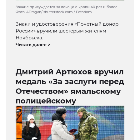
Звание присуждается за донацию крови 40 раз и более.
Фото: ADragan/ shutterstock.com / Fotodom
Знаки и удостоверения «Почетный донор
России» вручили шестерым жителям
Ноябрьска.
Читать далее >
Дмитрий Артюхов вручил
медаль «За заслуги перед
Отечеством» ямальскому
полицейскому