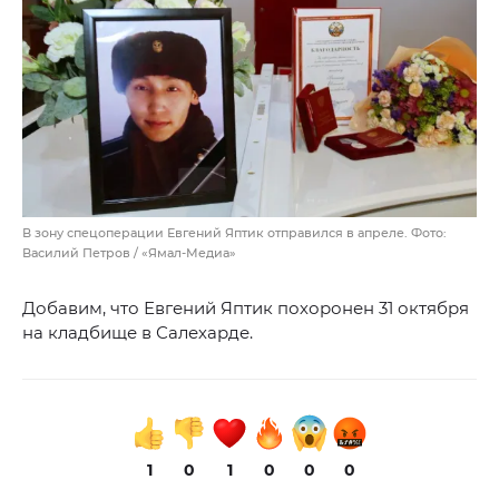
В зону спецоперации Евгений Яптик отправился в апреле. Фото:
Василий Петров / «Ямал-Медиа»
Добавим, что Евгений Яптик похоронен 31 октября
на кладбище в Салехарде.
1
0
1
0
0
0