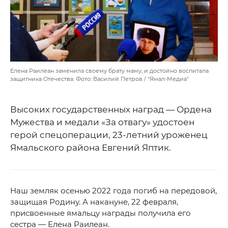
Елена Раилеан заменила своему брату маму, и достойно воспитала
защитника Отечества. Фото: Василий Петров / "Ямал-Медиа"
Высоких государственных наград — Ордена
Мужества и медали «За отвагу» удостоен
герой спецоперации, 23-летний уроженец
Ямальского района Евгений Яптик.
Наш земляк осенью 2022 года погиб на передовой,
защищая Родину. А накануне, 22 февраля,
присвоенные ямальцу награды получила его
сестра — Елена Раилеан.