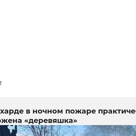
2
ехарде в ночном пожаре практиче
ожена «деревяшка»