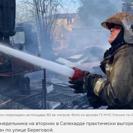
м поврежден на площади 80 кв. метров. Фото из архива ГУ МЧС России по
онедельника на вторник в Салехарде практически выгор
» по улице Береговой.