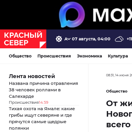
07 августа, 04:00
+11
Общество
Происшествия
Экономика
Культура
Лента новостей
08:31, 14 июня 
Названа причина отравления
38 человек роллами в
Общество
Салехарде
От жи
Происшествия
14:59
Тихая охота на Ямале: какие
Новог
грибы ищут северяне и где
прячутся самые щедрые
всего
полянки