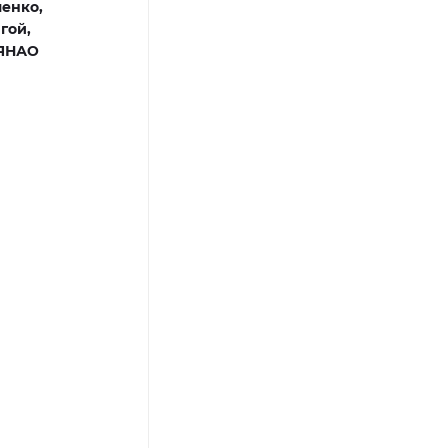
енко,
гой,
 ЯНАО