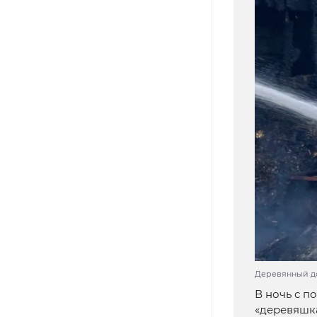
Деревянный до
В ночь с п
«деревяшка