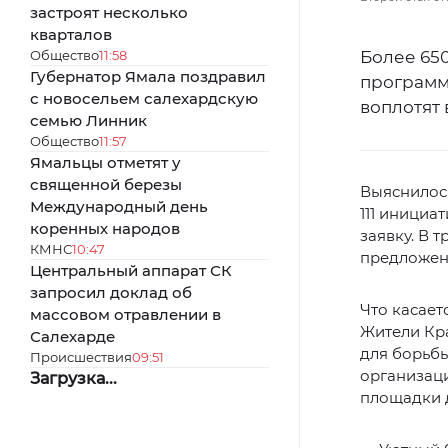
застроят несколько
кварталов
Общество
11:58
Более 65
Губернатор Ямала поздравил
программ
с новосельем салехардскую
воплотят 
семью Линник
Общество
11:57
Ямальцы отметят у
священной березы
Выяснилось
Международный день
111 инициа
коренных народов
заявку. В 
КМНС
10:47
предложен
Центральный аппарат СК
запросил доклад об
Что касает
массовом отравлении в
Жители Кр
Салехарде
для борьб
Происшествия
09:51
организаци
Загрузка...
площадки д