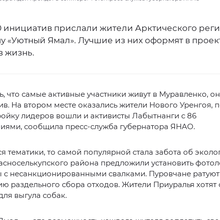
0 инициатив прислали жители Арктического реги
у «Уютный Ямал». Лучшие из них оформят в проек
в жизнь.
, что самые активные участники живут в Муравленко, о
тив. На втором месте оказались жители Нового Уренгоя, 
тройку лидеров вошли и активисты Лабытнанги с 86
иями, сообщила пресс-служба губернатора ЯНАО.
ся тематики, то самой популярной стала забота об эколо
асноселькупского района предложили установить фото
ы с несанкционированными свалками. Пуровчане ратуют
ю раздельного сбора отходов. Жители Приуралья хотят 
ля выгула собак.