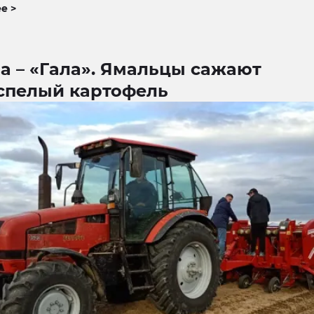
е >
а – «Гала». Ямальцы сажают
спелый картофель