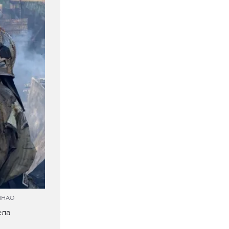
 ЯНАО
ела