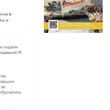
она в
ты и
ни подали
подавшие 91
гии.
ловушки
 за
обустроить