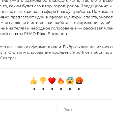
Ямал» — это возможность каждого жителя воплотить сво
а то, каким будет его двор, город, район. Традиционно 
ольше всего заявок в сфере благоустройства. Помимо эт
ивно предлагают идеи в сферах культуры, спорта, эколог
мая сложная и интересная работа — оформление идей в
ние жителям и народное голосование, — рассказал чле
ной палаты ЯНАО Ейко Богданов.
ета все заявки оформят в идеи. Выбрать лучшие из них с
уга. Онлайн-голосование пройдет с 9 по 11 сентября пор
Севере».
0
0
0
0
0
0
Темы