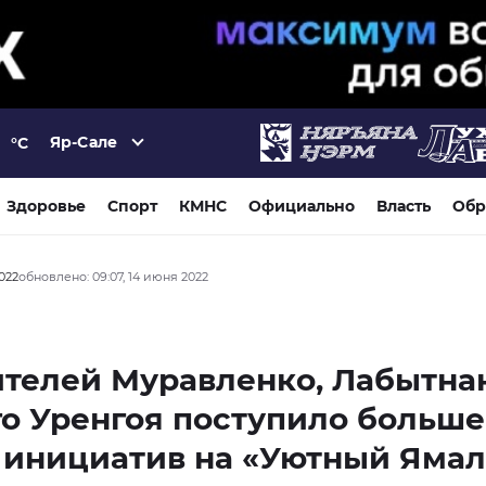
Яр-Сале
°C
Здоровье
Спорт
КМНС
Официально
Власть
Обр
2022
обновлено: 09:07, 14 июня 2022
телей Муравленко, Лабытна
о Уренгоя поступило больше
 инициатив на «Уютный Ямал