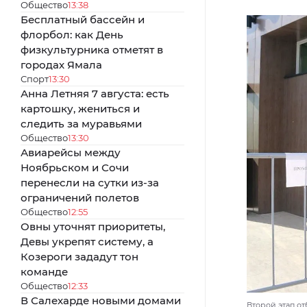
Общество
13:38
Бесплатный бассейн и
флорбол: как День
физкультурника отметят в
городах Ямала
Спорт
13:30
Анна Летняя 7 августа: есть
картошку, жениться и
следить за муравьями
Общество
13:30
Авиарейсы между
Ноябрьском и Сочи
перенесли на сутки из-за
ограничений полетов
Общество
12:55
Овны уточнят приоритеты,
Девы укрепят систему, а
Козероги зададут тон
команде
Общество
12:33
В Салехарде новыми домами
Второй этап от