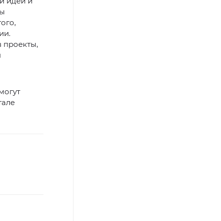
и идеи и
мы
ого,
ии.
 проекты,
н
могут
тале