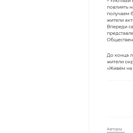
– «Уютный 
повлиять н
получаем б
жители акт
Впереди са
представле
Обществен
До конца л
жители окр
«Живём на 
Авторы