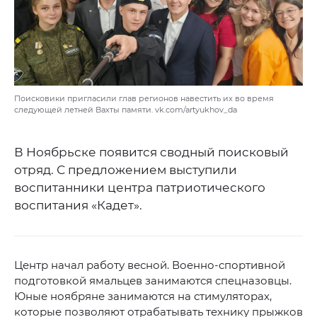
Поисковики пригласили глав регионов навестить их во время
следующей летней Вахты памяти. vk.com/artyukhov_da
В Ноябрьске появится сводный поисковый
отряд. С предложением выступили
воспитанники центра патриотического
воспитания «Кадет».
Центр начал работу весной. Военно-спортивной
подготовкой ямальцев занимаются спецназовцы.
Юные ноябряне занимаются на стимуляторах,
которые позволяют отрабатывать технику прыжков