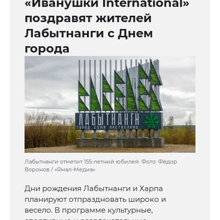
«Иванушки International»
поздравят жителей
Лабытнанги с Днем
города
Лабытнанги отметит 155-летний юбилей. Фото: Фёдор
Воронов / «Ямал-Медиа».
Дни рождения Лабытнанги и Харпа
планируют отпраздновать широко и
весело. В программе культурные,