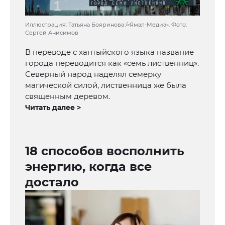
Иллюстрация: Татьяна Бояринова /«Ямал-Медиа». Фото:
Сергей Анисимов
В переводе с хантыйского языка название
города переводится как «семь лиственниц».
Северный народ наделял семерку
магической силой, лиственница же была
священным деревом.
Читать далее >
18 способов восполнить
энергию, когда все
достало