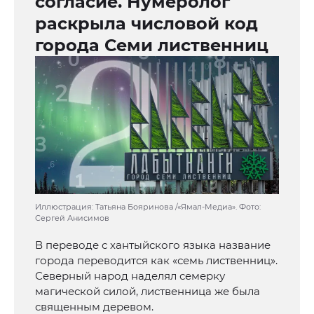
согласие. Нумеролог
раскрыла числовой код
города Семи лиственниц
Иллюстрация: Татьяна Бояринова /«Ямал-Медиа». Фото:
Сергей Анисимов
В переводе с хантыйского языка название
города переводится как «семь лиственниц».
Северный народ наделял семерку
магической силой, лиственница же была
священным деревом.