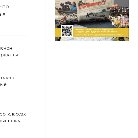
 по
 в
мечен
ершатся
толета
ные
ер-классах
выставку