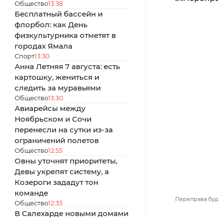
Общество
13:38
Бесплатный бассейн и
флорбол: как День
физкультурника отметят в
городах Ямала
Спорт
13:30
Анна Летняя 7 августа: есть
картошку, жениться и
следить за муравьями
Общество
13:30
Авиарейсы между
Ноябрьском и Сочи
перенесли на сутки из-за
ограничений полетов
Общество
12:55
Овны уточнят приоритеты,
Девы укрепят систему, а
Козероги зададут тон
команде
Переправа буде
Общество
12:33
В Салехарде новыми домами