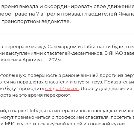
 время выезда и скоординировать свое движение
переправе на 7 апреля призвали водителей Ямала
 транспортном ведомстве.
на переправе между Салехардом и Лабытнанги будет от
и выступлениями спасателей-десантников. В ЯНАО зав
зопасная Арктика — 2023».
товленную поверхность в районе зимней дороги из вер
тся на парашютах спасатели и спустят груз. Показатель
ия будут проходить
с 9 до 12 часов
. Дорогу для движения
орта на это время перекроют.
ий, в парке Победы на интерактивных площадках и маст
могут познакомиться с профессией спасателя, посетить 
и МЧС и угоститься вкусной кашей из полевой кухни.