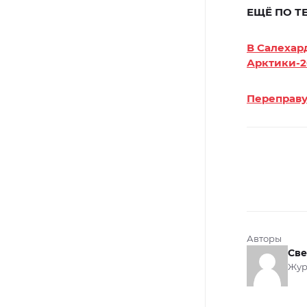
ЕЩЁ ПО Т
В Салехар
Арктики-2
Переправу
Авторы
Све
Жур