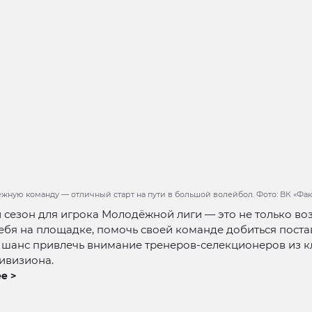
ежную команду — отличный старт на пути в большой волейбол. Фото: ВК «Фа
сезон для игрока Молодёжной лиги — это не только во
ебя на площадке, помочь своей команде добиться пост
и шанс привлечь внимание тренеров-селекционеров из к
ивизиона.
е >