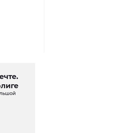
ечте.
рлиге