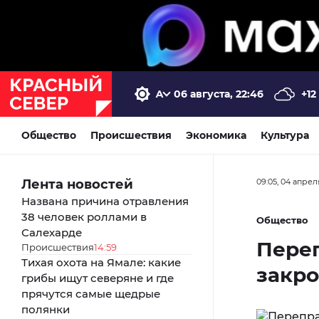
06 августа, 22:46
+12
Общество
Происшествия
Экономика
Культура
Лента новостей
09:05, 04 апрел
Названа причина отравления
38 человек роллами в
Общество
Салехарде
Переп
Происшествия
14:59
Тихая охота на Ямале: какие
закро
грибы ищут северяне и где
прячутся самые щедрые
полянки