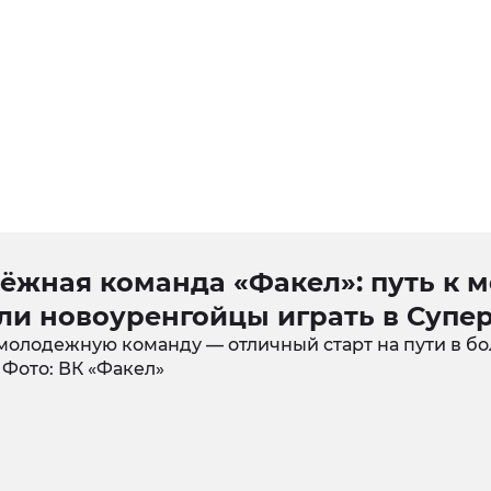
жная команда «Факел»: путь к м
ли новоуренгойцы играть в Супе