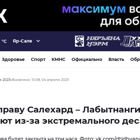
Яр-Сале
°C
Здоровье
Спорт
КМНС
Официально
Власть
Обр
я 2023
обновлено: 10:08, 04 апреля 2023
раву Салехард – Лабытнанг
ют из-за экстремального дес