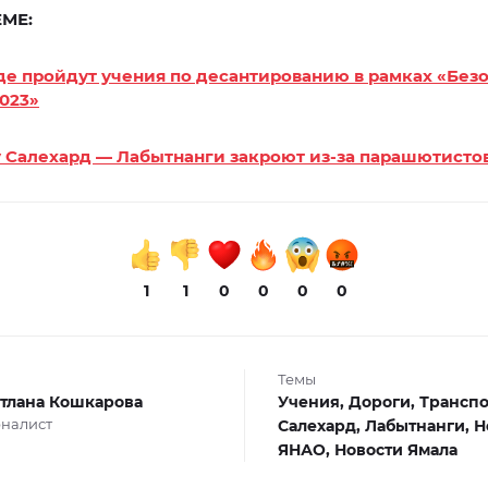
ЕМЕ:
де пройдут учения по десантированию в рамках «Без
023»
 Салехард — Лабытнанги закроют из-за парашютисто
1
1
0
0
0
0
Темы
тлана Кошкарова
Учения,
Дороги,
Транспо
налист
Салехард,
Лабытнанги,
Н
ЯНАО,
Новости Ямала