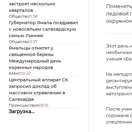
застроят несколько
Поменять
кварталов
ледовой 
Общество
11:58
окружном
Губернатор Ямала поздравил
с новосельем салехардскую
семью Линник
Общество
11:57
Этот день 
Ямальцы отметят у
необычным
священной березы
учения «Бе
Международный день
коренных народов
КМНС
10:47
На неподго
Центральный аппарат СК
десантирую
запросил доклад об
выступлен
массовом отравлении в
автотрансп
Салехарде
Происшествия
09:51
После учен
Загрузка...
горожане с
спецтехник