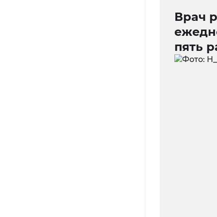
Врач р
ежедн
пять р