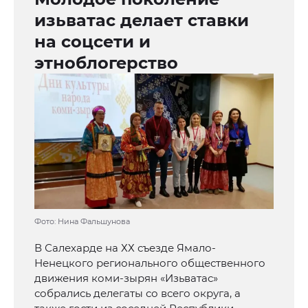
изьватас делает ставки
на соцсети и
этноблогерство
Фото: Нина Фальшунова
В Салехарде на ХХ съезде Ямало-
Ненецкого регионального общественного
движения коми-зырян «Изьватас»
собрались делегаты со всего округа, а