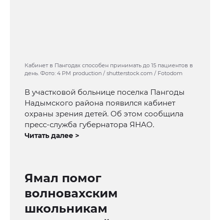
Кабинет в Пангодах способен принимать до 15 пациентов в
день. Фото: 4 PM production / shutterstock.com / Fotodom
В участковой больнице поселка Пангоды
Надымского района появился кабинет
охраны зрения детей. Об этом сообщила
пресс-служба губернатора ЯНАО.
Читать далее >
Ямал помог
волновахским
школьникам