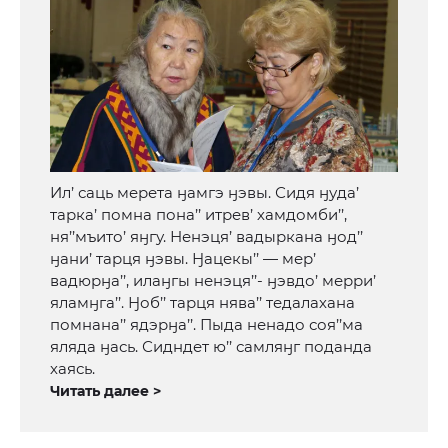
Ил’ саць мерета ӈамгэ ӈэвы. Сидя ӈуда’
тарка’ помна пона’’ итрев’ хамдомби’’,
ня’’мъито’ яӈгу. Ненэця’ вадыркана ӈод’’
ӈани’ тарця ӈэвы. Ӈацекы’’ — мер’
вадюрӈа’’, илаӈгы ненэця’’- ӈэвдо’ мерри’
яламӈга’’. Ӈоб’’ тарця нява’’ тедалахана
помнана’’ ядэрӈа’’. Пыда ненадо соя’’ма
яляда ӈась. Сидндет ю’’ самляӈг поданда
хаясь.
Читать далее >