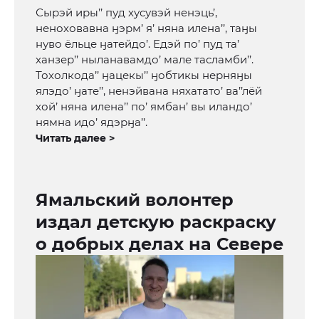
Сырэй иры’’ пуд хусувэй ненэць’,
неноховавна ӈэрм’ я’ няна илена’’, таӈы
нуво ёльце ӈатейдо’. Едэй по’ пуд та’
ханзер’’ ныланавамдо’ мале тасламби’’.
Тохолкода’’ ӈацекы’’ ӈобтикы нерняӈы
ялэдо’ ӈате’’, ненэйвана няхатато’ ва’’лёй
хой’ няна илена’’ по’ ямбан’ вы иландо’
нямна идо’ ядэрӈа’’.
Читать далее >
Ямальский волонтер
издал детскую раскраску
о добрых делах на Севере