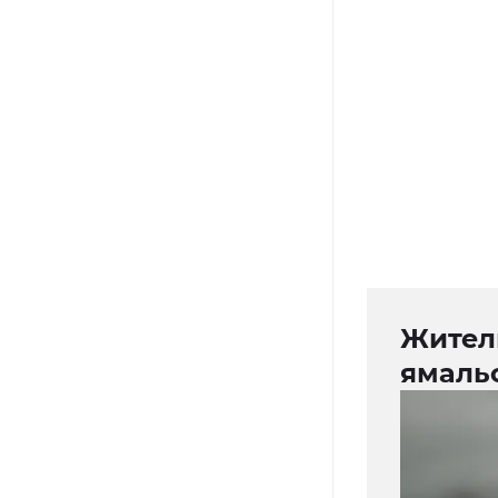
Жител
ямаль