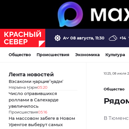
08 августа, 11:30
+14
Общество
Происшествия
Экономика
Культура
Лента новостей
10:25, 08 июля 
Вэсакоми ӈарциеˮӈадмʼ
Няръяна Ӈэрм
05:20
Общество
Число отравившихся
Рядом
роллами в Салехарде
увеличилось
Происшествия
05:16
В Тюменс
На массовом забеге в Новом
Уренгое выберут самых