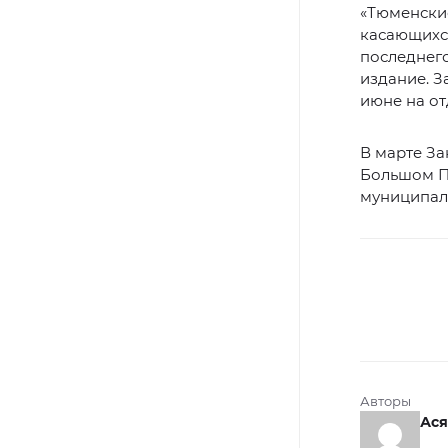
«Тюменские
касающихся
последнего
издание. З
июне на от
В марте З
Большом Пр
муниципаль
Авторы
Ася