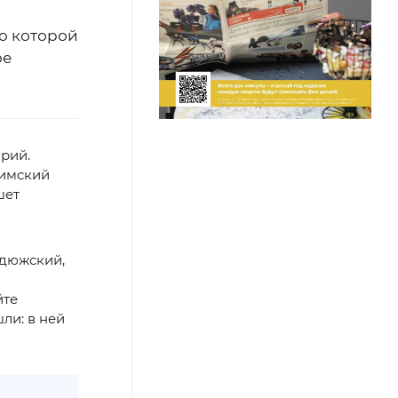
о которой
ое
орий.
шимский
шет
рдюжский,
йте
ли: в ней