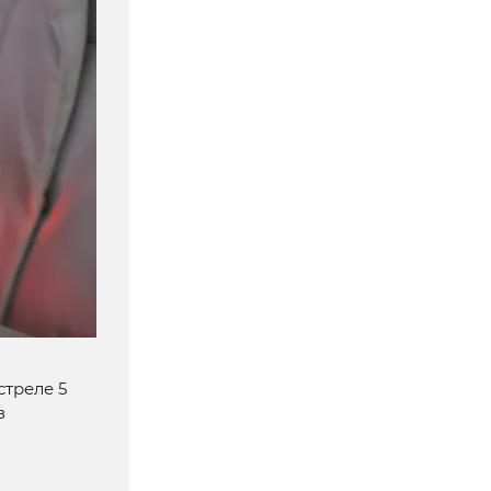
стреле 5
з