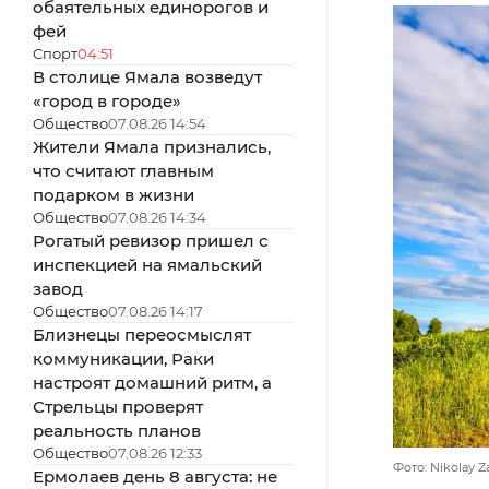
обаятельных единорогов и
фей
Спорт
04:51
В столице Ямала возведут
«город в городе»
Общество
07.08.26 14:54
Жители Ямала признались,
что считают главным
подарком в жизни
Общество
07.08.26 14:34
Рогатый ревизор пришел с
инспекцией на ямальский
завод
Общество
07.08.26 14:17
Близнецы переосмыслят
коммуникации, Раки
настроят домашний ритм, а
Стрельцы проверят
реальность планов
Общество
07.08.26 12:33
Фото: Nikolay Z
Ермолаев день 8 августа: не