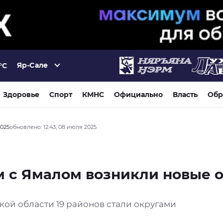
Яр-Сале
°C
Здоровье
Спорт
КМНС
Официально
Власть
Обр
2025
обновлено: 12:43, 08 июля 2025
 с Ямалом возникли новые о
кой области 19 районов стали округами