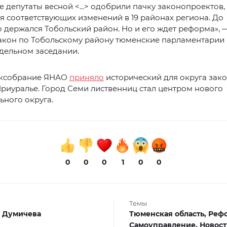
 депутаты весной <...> одобрили пачку законопроектов,
 соответствующих изменений в 19 районах региона. До
 держался Тобольский район. Но и его ждет реформа», 
акон по Тобольскому району тюменские парламентарии
дельном заседании.
аксобрание ЯНАО
приняло
исторический для округа зако
иуралье. Город Семи лиственниц стал центром нового
ного округа.
0
0
0
1
0
0
Темы
 Думичева
Тюменская область,
Реф
Самоуправление,
Новос