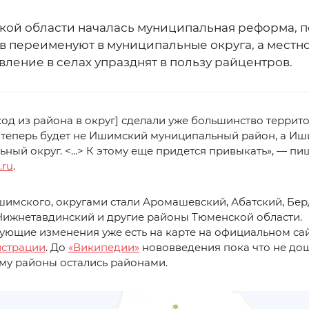
кой области началась муниципальная реформа, п
ов переименуют в муниципальные округа, а местн
ление в селах упразднят в пользу райцентров.
ход из района в округ] сделали уже большинство террит
 теперь будет не Ишимский муниципальный район, а И
ный округ. <...> К этому еще придется привыкать», — пи
.ru
.
имского, округами стали Аромашевский, Абатский, Бе
Нижнетавдинский и другие районы Тюменской области.
ующие изменения уже есть на карте на официальном са
страции
. До
«Википедии»
нововведения пока что не дош
му районы остались районами.