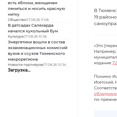
есть яблоки, женщинам
лениться и носить красную
В Тюменс
нитку
19 район
Общество
07.08.26 11:08
самоуправ
В детсадах Салехарда
начался кукольный бум
Культура
07.08.26 10:56
Энергетики вошли в состав
«Это [пере
экзаменационных комиссий
Например,
вузов и ссузов Тюменского
муниципаль
макрорегиона
издание
72
Новости партнёров
07.08.26 10:54
Загрузка...
Помимо Иш
Исетский, 
Соответств
обладмини
по-прежне