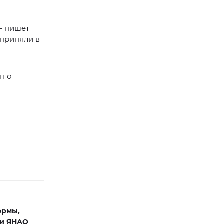
— пишет
 приняли в
н о
ормы,
ти ЯНАО