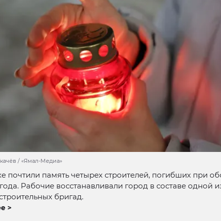
Ткачёв / «Ямал-Медиа»
е почтили память четырех строителей, погибших при об
года. Рабочие восстанавливали город в составе одной и
строительных бригад.
е >