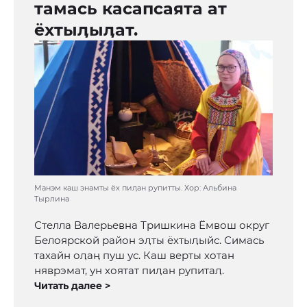
тамась касапсаята ат
ёхтыӆыӆат.
Манэм каш энамты ёх пиӆан рупитты. Хор: Альбина
Тырлина
Стелла Валерьевна Тришкина Ёмвош округ
Белоярской район эӆты ёхтыӆыйс. Симась
тахайн оӆаӊ пуш ус. Каш верты хотан
няврэмат, ун хоятат пиӆан рупитаӆ.
Читать далее >