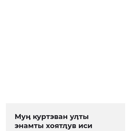
Муӊ куртэван уӆты
энамты хоятӆув иси