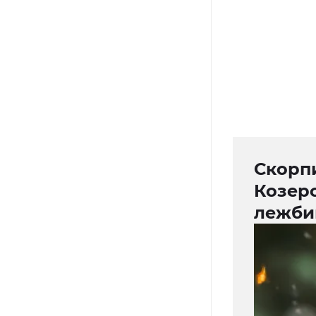
Скорпи
Козеро
лежб