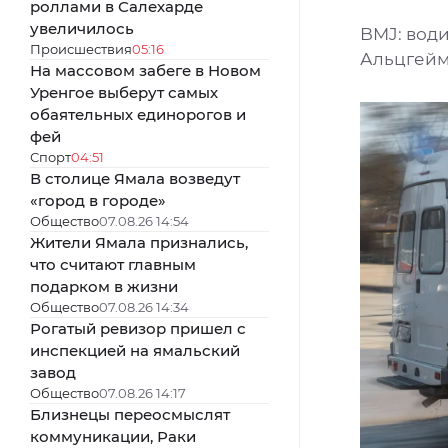
роллами в Салехарде
увеличилось
BMJ: води
Происшествия
05:16
Альцгей
На массовом забеге в Новом
Уренгое выберут самых
обаятельных единорогов и
фей
Спорт
04:51
В столице Ямала возведут
«город в городе»
Общество
07.08.26 14:54
Жители Ямала признались,
что считают главным
подарком в жизни
Общество
07.08.26 14:34
Рогатый ревизор пришел с
инспекцией на ямальский
завод
Общество
07.08.26 14:17
Близнецы переосмыслят
коммуникации, Раки