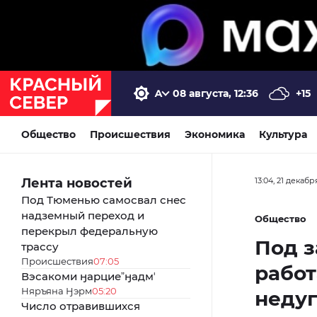
08 августа, 12:36
+15
Общество
Происшествия
Экономика
Культура
Лента новостей
13:04, 21 декабр
Под Тюменью самосвал снес
надземный переход и
Общество
перекрыл федеральную
Под з
трассу
Происшествия
07:05
работ
Вэсакоми ӈарциеˮӈадмʼ
Няръяна Ӈэрм
05:20
недуг
Число отравившихся