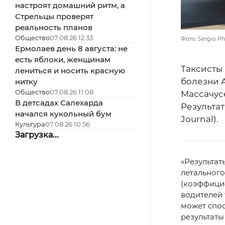
настроят домашний ритм, а
Стрельцы проверят
реальность планов
Общество
07.08.26 12:33
Фото: Sergio Ph
Ермолаев день 8 августа: не
есть яблоки, женщинам
Таксисты
лениться и носить красную
болезни 
нитку
Общество
07.08.26 11:08
Массачус
В детсадах Салехарда
Результат
начался кукольный бум
Journal).
Культура
07.08.26 10:56
Загрузка...
«Результат
летального
(коэффицие
водителей 
может спо
результаты