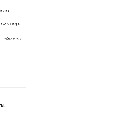
исло
сих пор.
цгеймера.
ты,