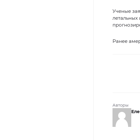
Ученые зая
летальных 
прогнозиро
Ранее аме
Авторы
Еле