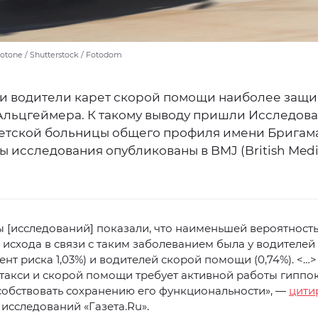
otone / Shutterstock / Fotodom
 и водители карет скорой помощи наиболее защ
Альцгеймера. К такому выводу пришли Исследова
етской больницы общего профиля имени Бригама
ы исследования опубликованы в BMJ (British Medi
ы [исследований] показали, что наименьшей вероятност
 исхода в связи с таким заболеванием была у водителей
нт риска 1,03%) и водителей скорой помощи (0,74%). <…>
такси и скорой помощи требует активной работы гиппок
собствовать сохранению его функциональности», —
цити
 исследований «Газета.Ru».