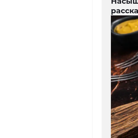
Насыща
расска