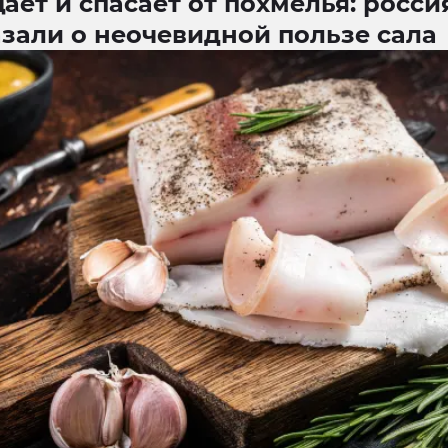
ет и спасает от похмелья: росс
зали о неочевидной пользе сала