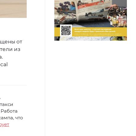
ищены от
тели из
.
cal
ь
 такси
 Работа
ампа, что
рует