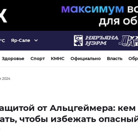
Яр-Сале
°C
Здоровье
Спорт
КМНС
Официально
Власть
Обр
я 2024
ащитой от Альцгеймера: кем
ать, чтобы избежать опасны