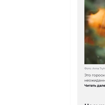
Фото: Anna Tryh
Это гороск
неожиданны
Читать дале