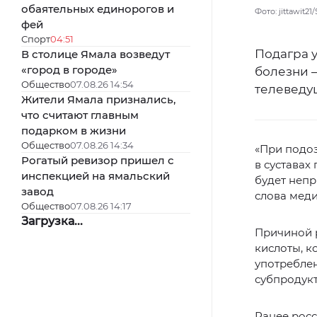
обаятельных единорогов и
Фото: jittawit2
фей
Спорт
04:51
Подагра 
В столице Ямала возведут
«город в городе»
болезни —
Общество
07.08.26 14:54
телеведу
Жители Ямала признались,
что считают главным
подарком в жизни
Общество
07.08.26 14:34
«При подоз
Рогатый ревизор пришел с
в суставах
инспекцией на ямальский
будет непр
завод
слова мед
Общество
07.08.26 14:17
Загрузка...
Причиной 
кислоты, к
употребле
субпродукт
Ранее рос