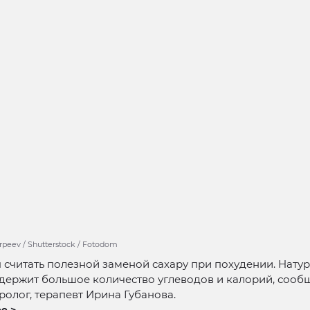
arpeev / Shutterstock / Fotodom
 считать полезной заменой сахару при похудении. Нату
держит большое количество углеводов и калорий, сооб
ролог, терапевт Ирина Губанова.
е >