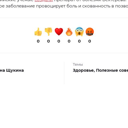
е заболевание провоцирует боль и скованность в позв
0
0
0
0
0
0
Темы
на Щукина
Здоровье,
Полезные сов