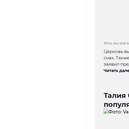
Фото: sky-and-
Церковь в
снах. Такж
заявил пре
Читать дале
Талия 
попул