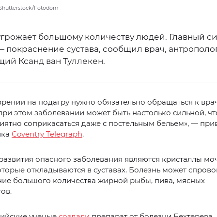
1/Shutterstock/Fotodom
угрожает большому количеству людей. Главный с
 покраснение сустава, сообщил врач, антрополо
щий Ксанд ван Туллекен.
рении на подагру нужно обязательно обращаться к врачу.
 при этом заболевании может быть настолько сильной, чт
иятно соприкасаться даже с постельным бельем», — при
ика
Coventry Telegraph
.
развития опасного заболевания являются кристаллы мо
оторые откладываются в суставах. Болезнь может спров
ние большого количества жирной рыбы, пива, мясных
ов.
сийские ученые
создали
препарат от болезни Бехтерева.