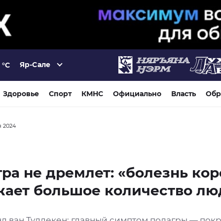
Яр-Сале
°C
Здоровье
Спорт
КМНС
Официально
Власть
Обр
я 2024
ра не дремлет: «болезнь ко
жает большое количество лю
нд ван Туллекен: главный симптом подагры — пок