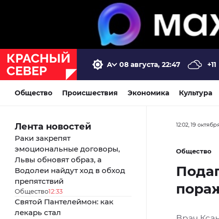
08 августа, 22:47
+11
Общество
Происшествия
Экономика
Культура
Лента новостей
12:02, 19 октябр
Раки закрепят
эмоциональные договоры,
Общество
Львы обновят образ, а
Подаг
Водолеи найдут ход в обход
препятствий
пора
Общество
12:33
Святой Пантелеймон: как
лекарь стал
Врач Кса