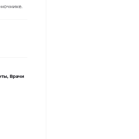
оночнике.
еты,
Врачи