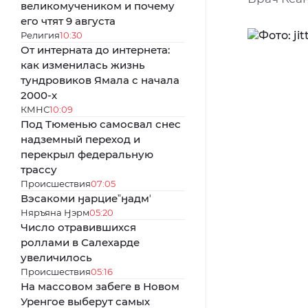
великомучеником и почему
его чтят 9 августа
Религия
10:30
От интерната до интернета:
как изменилась жизнь
тундровиков Ямала с начала
2000-х
КМНС
10:09
Под Тюменью самосвал снес
надземный переход и
перекрыл федеральную
трассу
Происшествия
07:05
Вэсакоми ӈарциеˮӈадмʼ
Няръяна Ӈэрм
05:20
Число отравившихся
роллами в Салехарде
увеличилось
Происшествия
05:16
На массовом забеге в Новом
Уренгое выберут самых