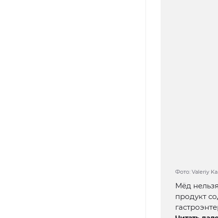
Фото: Valeriy K
Мёд нельзя
продукт со
гастроэнте
Читать дале