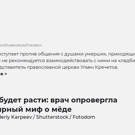
sun/Shutterstock/Fotodom
ыступает против общения с душами умерших, приходящ
е не рекомендуется взаимодействовать с ними на кладб
дставитель православной церкви Ульян Кречетов.
е >
будет расти: врач опровергла
ярный миф о мёде