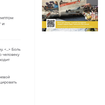
имптом
г и
 <...> Боль
о человеку
водит
чевой
оцировать