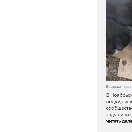
Беззащитные пу
В Ноябрьск
подкидыше
сообществ
задушили 
Читать дале