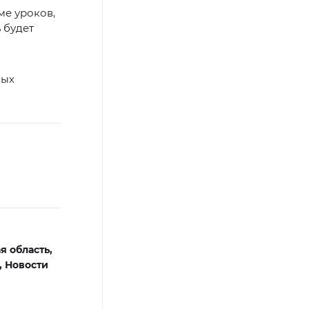
ме уроков,
 будет
ных
 область,
,
Новости