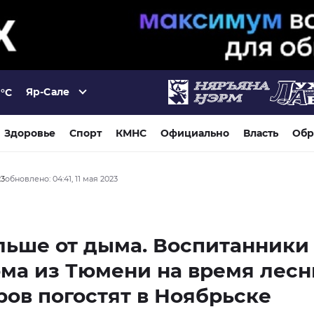
Яр-Сале
°C
Здоровье
Спорт
КМНС
Официально
Власть
Обр
23
обновлено: 04:41, 11 мая 2023
льше от дыма. Воспитанники
ма из Тюмени на время лес
ов погостят в Ноябрьске