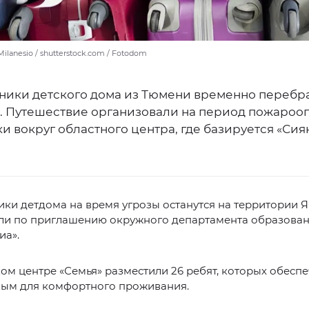
Milanesio / shutterstock.com / Fotodom
ники детского дома из Тюмени временно перебр
. Путешествие организовали на период пожароо
и вокруг областного центра, где базируется «Си
ки детдома на время угрозы останутся на территории Я
или по приглашению окружного департамента образова
иа».
ом центре «Семья» разместили 26 ребят, которых обесп
ым для комфортного проживания.