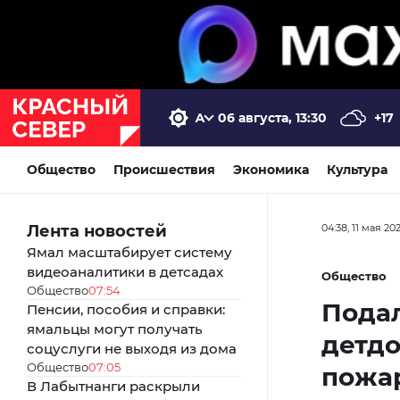
06 августа, 13:30
+17
Общество
Происшествия
Экономика
Культура
Лента новостей
04:38, 11 мая 20
Ямал масштабирует систему
видеоаналитики в детсадах
Общество
Общество
07:54
Пода
Пенсии, пособия и справки:
ямальцы могут получать
детдо
соцуслуги не выходя из дома
Общество
07:05
пожар
В Лабытнанги раскрыли