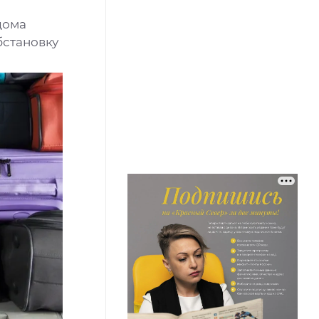
дома
бстановку