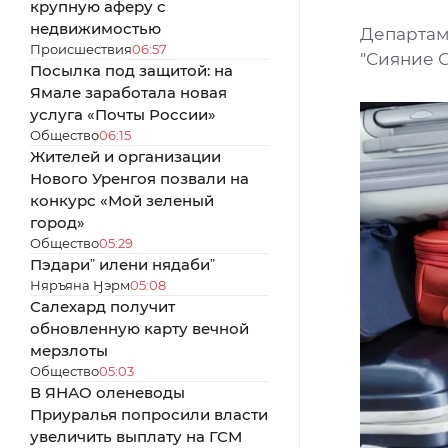
крупную аферу с
недвижимостью
Департам
Происшествия
06:57
"Сияние 
Посылка под защитой: на
Ямале заработала новая
услуга «Почты России»
Общество
06:15
Жителей и организации
Нового Уренгоя позвали на
конкурс «Мой зеленый
город»
Общество
05:29
Пэдариˮ илени нядабиˮ
Няръяна Ӈэрм
05:08
Салехард получит
обновленную карту вечной
мерзлоты
Общество
05:03
В ЯНАО оленеводы
Приуралья попросили власти
увеличить выплату на ГСМ