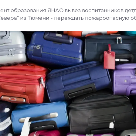
ент образования ЯНАО вывез воспитанников дет
Севера" из Тюмени - переждать пожароопасную о