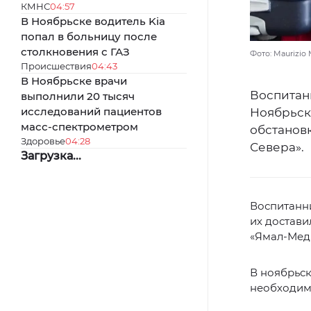
КМНС
04:57
В Ноябрьске водитель Kia
попал в больницу после
столкновения с ГАЗ
Фото: Maurizio 
Происшествия
04:43
В Ноябрьске врачи
Воспитан
выполнили 20 тысяч
исследований пациентов
Ноябрьск
масс-спектрометром
обстановк
Здоровье
04:28
Севера».
Загрузка...
Воспитанни
их достав
«Ямал-Мед
В ноябрьск
необходим