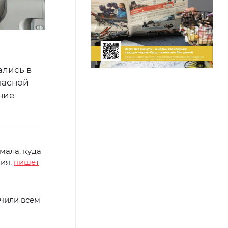
ались в
пасной
яние
мала, куда
ния,
пишет
ечили всем