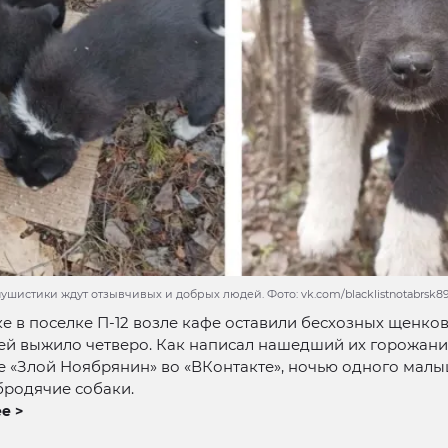
шистики ждут отзывчивых и добрых людей. Фото: vk.com/blacklistnotabrsk8
е в поселке П-12 возле кафе оставили бесхозных щенков
й выжило четверо. Как написал нашедший их горожани
е «Злой Ноябрянин» во «ВКонтакте», ночью одного мал
бродячие собаки.
е >