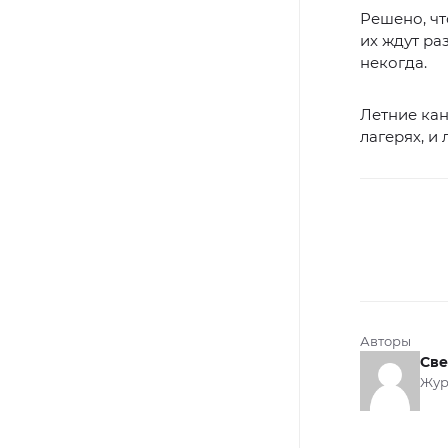
Решено, чт
их ждут ра
некогда.
Летние ка
лагерях, и
Авторы
Све
Жур