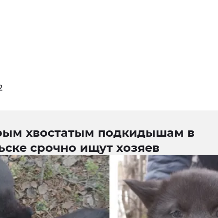
2
рым хвостатым подкидышам в
ьске срочно ищут хозяев