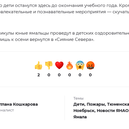
о дети останутся здесь до окончания учебного года. Кро
звлекательные и познавательные мероприятия — скучать
никулы юные ямальцы проведут в детских оздоровитель
 лишь к осени вернутся в «Сияние Севера».
2
0
0
0
0
0
Темы
тлана Кошкарова
Дети,
Пожары,
Тюменская
налист
Ноябрьск,
Новости ЯНАО
Ямала