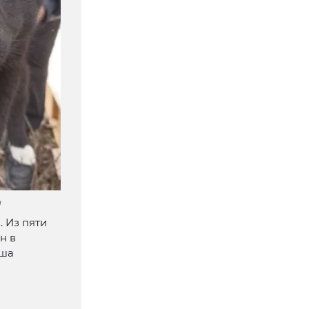
9
. Из пяти
н в
ыша