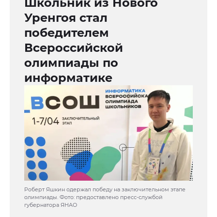
Школьник из Нового
Уренгоя стал
победителем
Всероссийской
олимпиады по
информатике
Роберт Яшкин одержал победу на заключительном этапе
олимпиады. Фото: предоставлено пресс-службой
губернатора ЯНАО