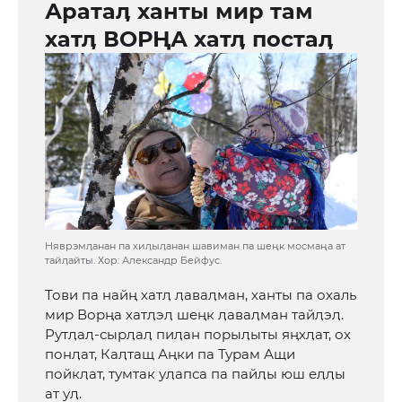
Аратаӆ ханты мир там
хатӆ ВОРҢА хатӆ постаӆ
Няврэмӆанан па хиӆыӆанан шавиман па шеңк мосмаңа ат
тайӆайты. Хор: Александр Бейфус.
Тови па найң хатӆ ӆаваӆман, ханты па охаль
мир Ворңа хатӆэӆ шеңк ӆаваӆман тайӆэӆ.
Рутӆаӆ-сырӆаӆ пиӆан порыӆыты яңхӆат, ох
понӆат, Каӆтащ Аңки па Турам Ащи
пойкӆат, тумтак уӆапса па пайӆы юш еӆӆы
ат уӆ.