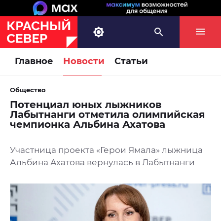
Главное
Новости
Статьи
Общество
Потенциал юных лыжников
Лабытнанги отметила олимпийская
чемпионка Альбина Ахатова
Участница проекта «Герои Ямала» лыжница
Альбина Ахатова вернулась в Лабытнанги