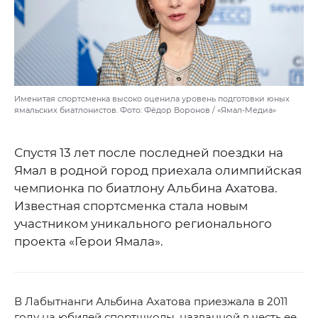
Именитая спортсменка высоко оценила уровень подготовки юных
ямальских биатлонистов. Фото: Фёдор Воронов / «Ямал-Медиа»
Спустя 13 лет после последней поездки на
Ямал в родной город приехала олимпийская
чемпионка по биатлону Альбина Ахатова.
Известная спортсменка стала новым
участником уникального регионального
проекта «Герои Ямала».
В Лабытнанги Альбина Ахатова приезжала в 2011
году на юбилей спортшколы, названной в честь ее