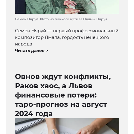
Семён Няруй. Фото из личного архива Нядмы Няруя
Семён Няруй — первый профессиональный
композитор Ямала, гордость ненецкого
народа
Читать далее >
Овнов ждут конфликты,
Раков хаос, а Львов
финансовые потери:
таро-прогноз на август
2024 года