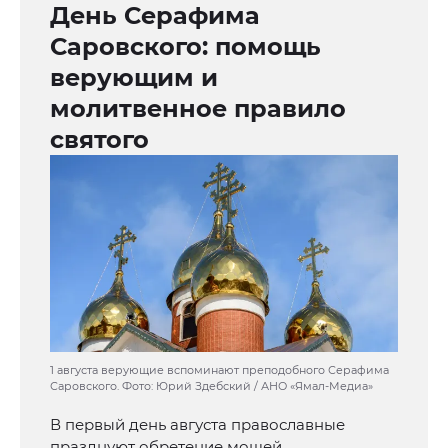
День Серафима
Саровского: помощь
верующим и
молитвенное правило
святого
1 августа верующие вспоминают преподобного Серафима
Саровского. Фото: Юрий Здебский / АНО «Ямал-Медиа»
В первый день августа православные
празднуют обретение мощей