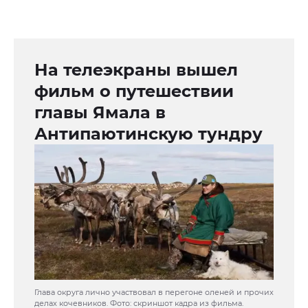
На телеэкраны вышел
фильм о путешествии
главы Ямала в
Антипаютинскую тундру
Глава округа лично участвовал в перегоне оленей и прочих
делах кочевников. Фото: скриншот кадра из фильма.