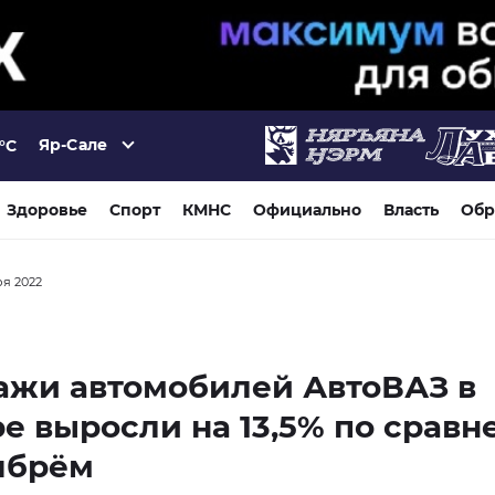
Яр-Сале
°C
Здоровье
Спорт
КМНС
Официально
Власть
Обр
ря 2022
ажи автомобилей АвтоВАЗ в
е выросли на 13,5% по срав
ябрём