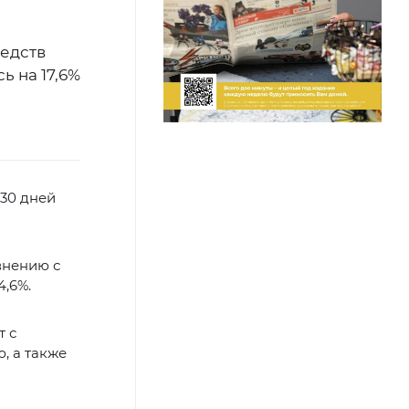
редств
ь на 17,6%
 30 дней
внению с
4,6%.
т с
, а также