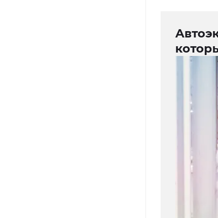
Автоэк
котор