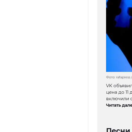
Фото: rafapress
VK объявил
цена до 11
включили с
Читать дале
Песни