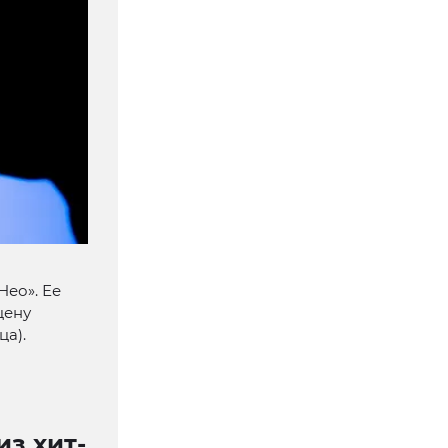
Нео». Ее
цену
ца).
з хит-