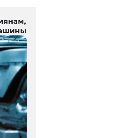
иянам,
машины