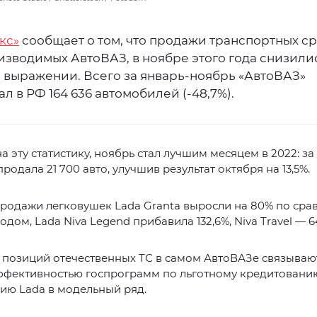
кс»
сообщает о том, что продажи транспортных с
изводимых АвтоВАЗ, в ноябре этого года снизилис
м выражении. Всего за январь-ноябрь «АвтоВАЗ»
л в РФ 164 636 автомобилей (-48,7%).
а эту статистику, ноябрь стал лучшим месяцем в 2022: за
родала 21 700 авто, улучшив результат октября на 13,5%.
родажи легковушек Lada Granta выросли на 80% по сра
дом, Lada Niva Legend прибавила 132,6%, Niva Travel — 6
позиций отечественных ТС в самом АвтоВАЗе связываю
ффективностью госпрограмм по льготному кредитованию
ию Lada в модельный ряд.