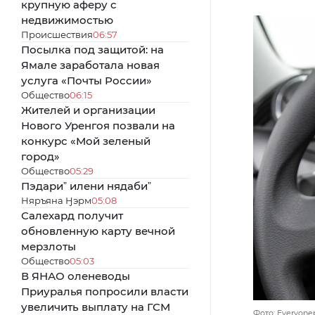
крупную аферу с
недвижимостью
Происшествия
06:57
Посылка под защитой: на
Ямале заработала новая
услуга «Почты России»
Общество
06:15
Жителей и организации
Нового Уренгоя позвали на
конкурс «Мой зеленый
город»
Общество
05:29
Пэдариˮ илени нядабиˮ
Няръяна Ӈэрм
05:08
Салехард получит
обновленную карту вечной
мерзлоты
Общество
05:03
В ЯНАО оленеводы
Приуралья попросили власти
увеличить выплату на ГСМ
Фото: Everyonep