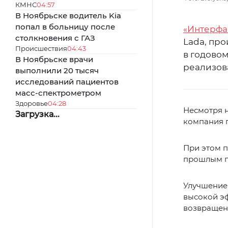
КМНС
04:57
В Ноябрьске водитель Kia
попал в больницу после
«Интерфа
столкновения с ГАЗ
Lada, про
Происшествия
04:43
в годово
В Ноябрьске врачи
реализова
выполнили 20 тысяч
исследований пациентов
масс-спектрометром
Здоровье
04:28
Несмотря н
Загрузка...
компания п
При этом п
прошлым го
Улучшение 
высокой э
возвращен