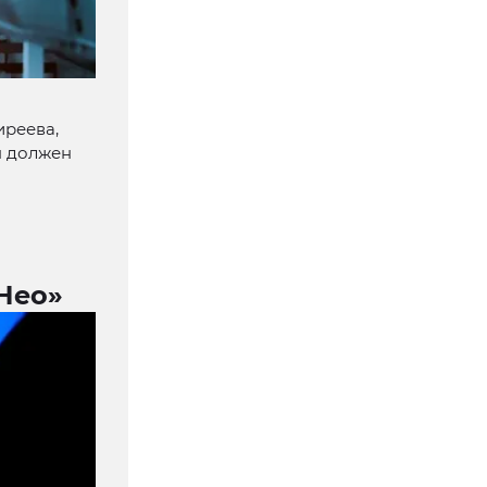
иреева,
н должен
Нео»