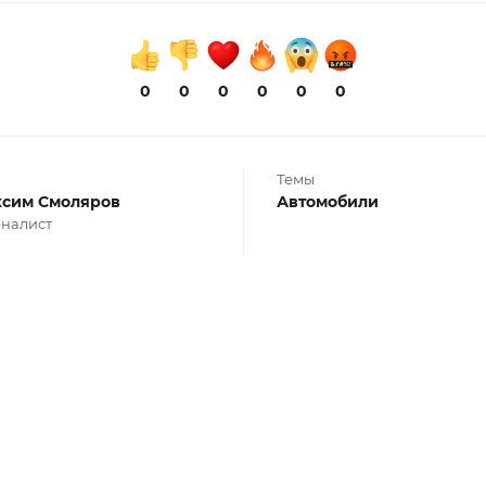
0
0
0
0
0
0
Темы
сим Смоляров
Автомобили
налист