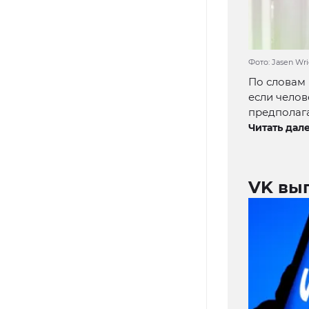
Фото: Jasen Wri
По словам 
если челов
предполага
Читать дале
VK вы