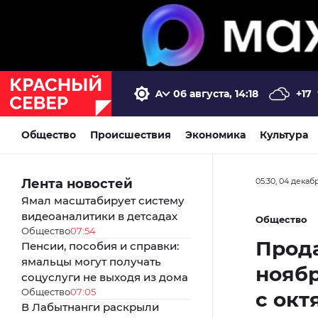
06 августа, 14:18
+17
Общество
Происшествия
Экономика
Культура
Лента новостей
05:30, 04 декаб
Ямал масштабирует систему
видеоаналитики в детсадах
Общество
Общество
07:54
Прод
Пенсии, пособия и справки:
ямальцы могут получать
ноябр
соцуслуги не выходя из дома
Общество
07:05
с окт
В Лабытнанги раскрыли