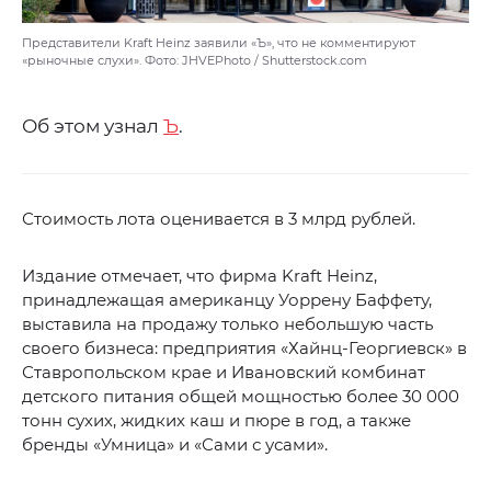
Представители Kraft Heinz заявили «Ъ», что не комментируют
«рыночные слухи». Фото: JHVEPhoto / Shutterstock.com
Об этом узнал
Ъ
.
Стоимость лота оценивается в 3 млрд рублей.
Издание отмечает, что фирма Kraft Heinz,
принадлежащая американцу Уоррену Баффету,
выставила на продажу только небольшую часть
своего бизнеса: предприятия «Хайнц-Георгиевск» в
Ставропольском крае и Ивановский комбинат
детского питания общей мощностью более 30 000
тонн сухих, жидких каш и пюре в год, а также
бренды «Умница» и «Сами с усами».