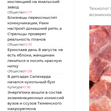
инспекцией на ямальский
завод
Технолог
Общество
14:17
возникно
Близнецы переосмыслят
коммуникации, Раки
настроят домашний ритм, а
Стрельцы проверят
реальность планов
Общество
12:33
Ермолаев день 8 августа: не
есть яблоки, женщинам
лениться и носить красную
нитку
Общество
11:08
В детсадах Салехарда
начался кукольный бум
Культура
10:56
Энергетики вошли в состав
экзаменационных комиссий
вузов и ссузов Тюменского
макрорегиона