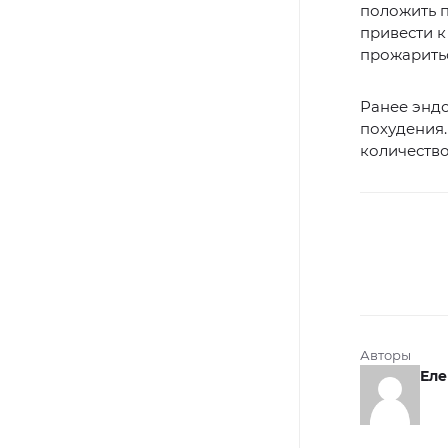
положить п
привести 
прожаритьс
Ранее энд
похудения.
количество
Авторы
Еле