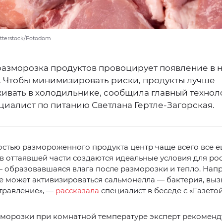
utterstock/Fotodom
разморозка продуктов провоцирует появление в 
. Чтобы минимизировать риски, продукты лучше
ивать в холодильнике, сообщила главный технол
циалист по питанию Светлана Гертле-Загорская.
остью размороженного продукта центр чаще всего все 
 в оттаявшей части создаются идеальные условия для ро
 образовавшаяся влага после разморозки и тепло. Напр
де может активизироваться сальмонелла — бактерия, в
травление», —
рассказала
специалист в беседе с «Газетой
зморозки при комнатной температуре эксперт рекоменд