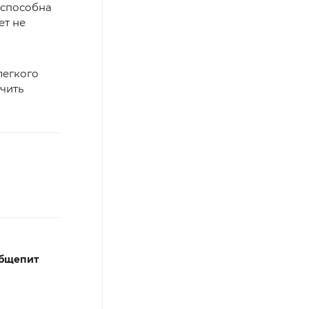
 способна
ет не
легкого
ичить
бщепит