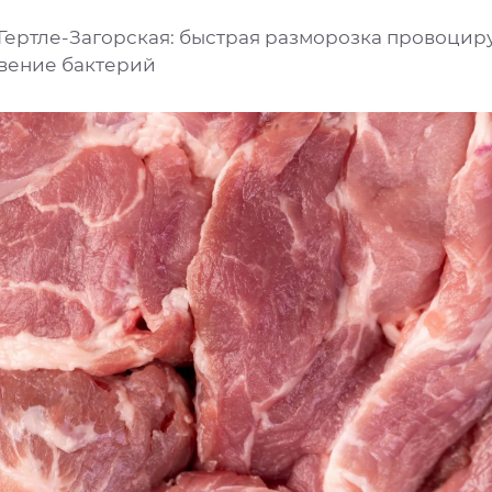
 Гертле-Загорская: быстрая разморозка провоцир
вение бактерий