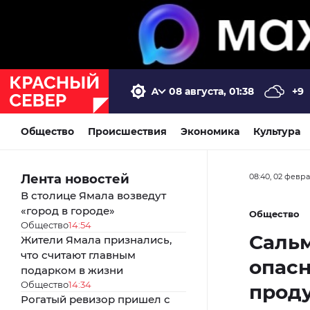
08 августа, 01:38
+9
Общество
Происшествия
Экономика
Культура
Лента новостей
08:40, 02 февр
В столице Ямала возведут
«город в городе»
Общество
Общество
14:54
Сальм
Жители Ямала признались,
что считают главным
опасн
подарком в жизни
Общество
14:34
прод
Рогатый ревизор пришел с