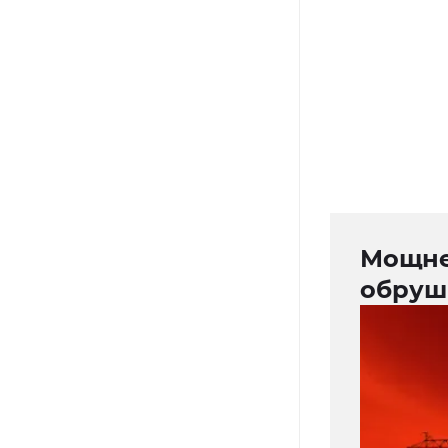
Мощне
обруши