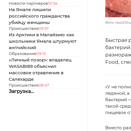
Новости партнёров
10:54
На Ямале лишили
российского гражданства
убийцу женщины
Фото: rsooll/Sh
Происшествия
09:57
Из Арктики в Малайзию: как
Быстрая 
школьники Ямала штурмуют
бактерий
английский
Образование
09:15
размораж
«Личный позор»: владелец
Food, спе
WASABI89 объяснил
массовое отравление в
Салехарде
Происшествия
08:47
«У не полн
Загрузка...
ледяной, а
бактерий —
такой сре
пищевое о
Вместо ра