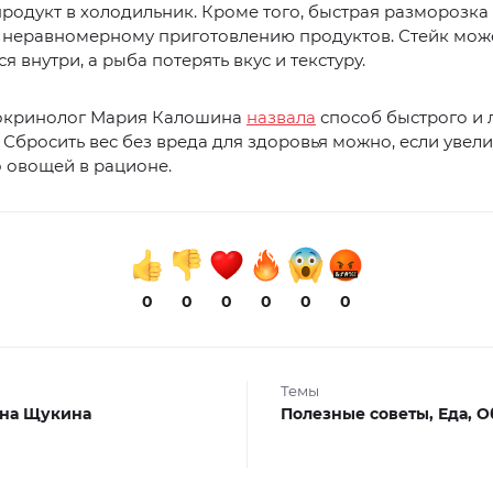
родукт в холодильник. Кроме того, быстрая разморозка
к неравномерному приготовлению продуктов. Стейк мож
я внутри, а рыба потерять вкус и текстуру.
окринолог Мария Калошина
назвала
способ быстрого и 
 Сбросить вес без вреда для здоровья можно, если увел
 овощей в рационе.
0
0
0
0
0
0
Темы
на Щукина
Полезные советы,
Еда,
О