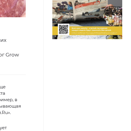
них
ог Grow
еще
ста
имер, в
ызывающая
.Ru».
ует