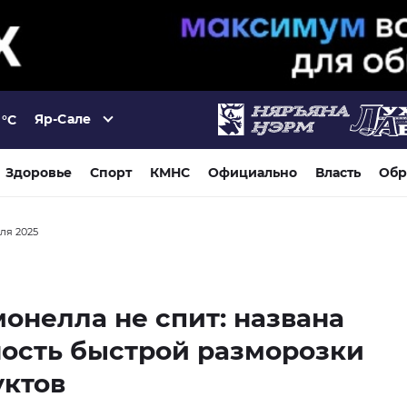
Яр-Сале
°C
Здоровье
Спорт
КМНС
Официально
Власть
Обр
аля 2025
онелла не спит: названа
ость быстрой разморозки
уктов