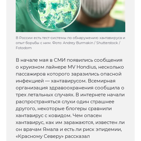
В России есть тест-системы по обнаружению хантавируса и
опыт борьбы с ним. Фото: Andrey Burmakin / Shutterstock /
Fotodom
В начале мая в СМИ появились сообщения
о круизном лайнере MV Hondius, несколько
пассажиров которого заразились опасной
инфекцией — хантавирусом. Всемирная
организация здравоохранения сообщила о
трех летальных случаях. В интернете начали
распространяться слухи один страшнее
другого, некоторые блогеры сравнили
хантавирус с ковидом. Чем опасен
хантавирус, как им заражаются, известен ли
он врачам Ямала и есть ли риск эпидемии,
«Красному Северу» рассказал