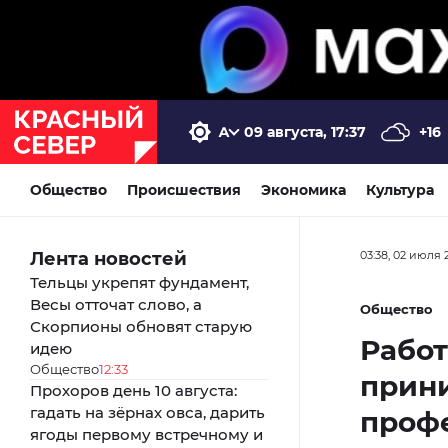
09 августа, 17:37
+16
Общество
Происшествия
Экономика
Культура
Лента новостей
03:38, 02 июля 
Тельцы укрепят фундамент,
Весы отточат слово, а
Общество
Скорпионы обновят старую
Работ
идею
Общество
12:33
прин
Прохоров день 10 августа:
гадать на зёрнах овса, дарить
проф
ягоды первому встречному и