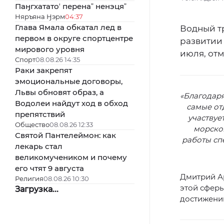
Паӈгхататоʼ перенаˮ ненэцяˮ
Няръяна Ӈэрм
04:37
Глава Ямала обкатал лед в
Водный т
первом в округе спортцентре
развитии 
мирового уровня
июля, отм
Спорт
08.08.26 14:35
Раки закрепят
эмоциональные договоры,
Львы обновят образ, а
«Благодаря
Водолеи найдут ход в обход
самые от
препятствий
участвуе
Общество
08.08.26 12:33
морског
Святой Пантелеймон: как
работы сп
лекарь стал
великомучеником и почему
его чтят 9 августа
Дмитрий Ар
Религия
08.08.26 10:30
этой сферы
Загрузка...
достижений