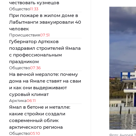
чествовать кузнецов
Общество
11:33
При пожаре в жилом доме в
Лабытнанги эвакуировали 40
человек
Происшествия
07:51
Губернатор Артюхов
поздравил строителей Ямала
с профессиональным
праздником
Общество
07:36
На вечной мерзлоте: почему
дома на Ямале ставят на сваи
и как они выдерживают
суровый климат
Арктика
06:11
Ямал в бетоне и металле:
какие стройки создали
современный облик
арктического региона
Общество
05:10
Фото: Андрей Т