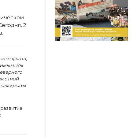
мическом
егодня, 2
а.
ного флота,
димым. Вы
Северного
рамотной
ссажирских
 развитие
х