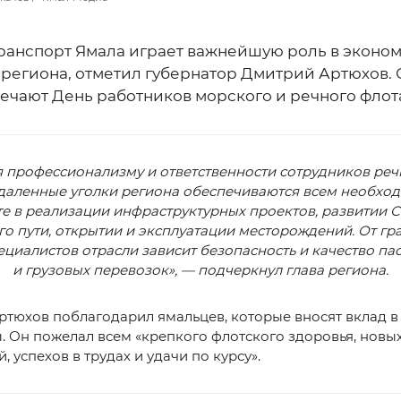
ранспорт Ямала играет важнейшую роль в эконо
региона, отметил губернатор Дмитрий Артюхов. С
ечают День работников морского и речного флот
 профессионализму и ответственности сотрудников реч
даленные уголки региона обеспечиваются всем необхо
те в реализации инфраструктурных проектов, развитии 
о пути, открытии и эксплуатации месторождений. От г
ециалистов отрасли зависит безопасность и качество па
и грузовых перевозок», — подчеркнул глава региона.
тюхов поблагодарил ямальцев, которые вносят вклад в
. Он пожелал всем «крепкого флотского здоровья, новы
, успехов в трудах и удачи по курсу».