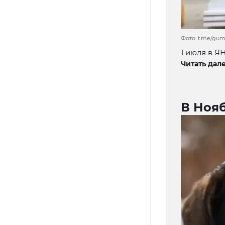
Фото: t.me/gu
1 июля в Я
Читать дале
В Нояб