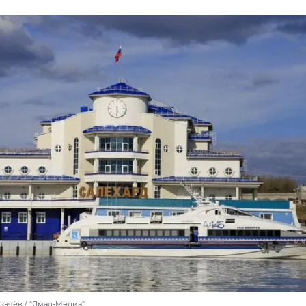
качёв / "Ямал-Медиа"