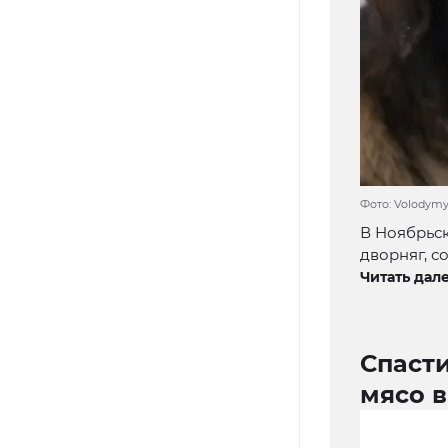
Фото: Volodymyr
В Ноябрьск
дворняг, с
Читать дале
Спасти
мясо 