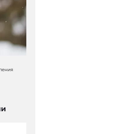
вления
ли