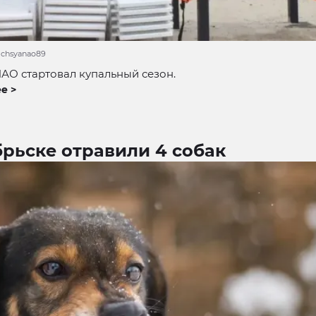
mchsyanao89
НАО стартовал купальный сезон.
е >
рьске отравили 4 собак