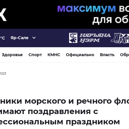
Яр-Сале
°C
Здоровье
Спорт
КМНС
Официально
Власть
Обр
2023
ники морского и речного фл
имают поздравления с
ессиональным праздником