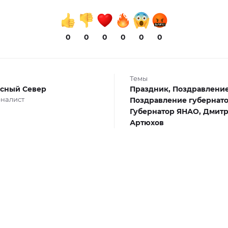
0
0
0
0
0
0
Темы
сный Север
Праздник,
Поздравление
налист
Поздравление губернат
Губернатор ЯНАО,
Дмит
Артюхов