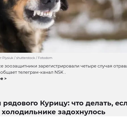
 Plysiuk / shutterstock / Fotodom
е зоозащитники зарегистрировали четыре случая отра
ообщает телеграм-канал NSK .
е >
 рядового Курицу: что делать, ес
в холодильнике задохнулось