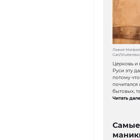
Левий Матфей с
Gan/Shuttersto
Церковь и 
Руси эту д
потому что
почитался 
бытовых, т
Читать дале
Самые
маник