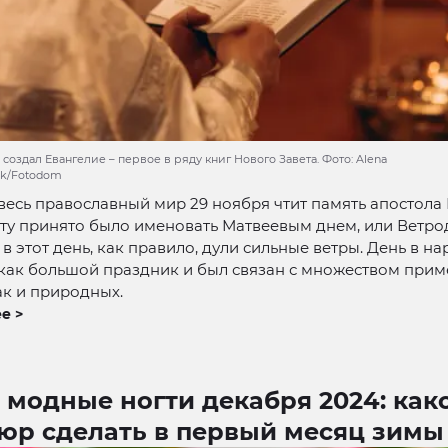
оздал Евангелие – первое в ряду книг Нового Завета. Фото: Alena
ck/Fotodom
весь православный мир 29 ноября чтит память апостола
ату принято было именовать Матвеевым днем, или Ветро
 в этот день, как правило, дули сильные ветры. День в н
как большой праздник и был связан с множеством прим
ак и природных.
е >
 модные ногти декабря 2024: как
юр сделать в первый месяц зимы