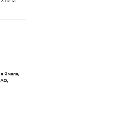
IX века
я Ямала,
НАО,