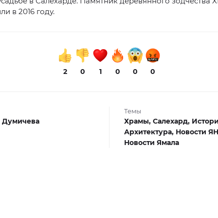
садьбе в Салехарде. Памятник деревянного зодчества X
и в 2016 году.
2
0
1
0
0
0
Темы
 Думичева
Храмы,
Салехард,
Истори
Архитектура,
Новости Я
Новости Ямала