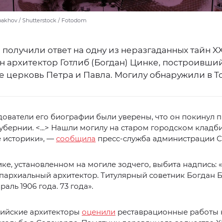
bakhov / Shutterstock / Fotodom
получили ответ на одну из неразгаданных тайн XX
 архитектор Готлиб (Богдан) Цинке, построивший
е церковь Петра и Павла. Могилу обнаружили в Т
дователи его биографии были уверены, что он покинул 
убернии. <...> Нашли могилу на старом городском клад
 историки», —
сообщила
пресс-служба администрации С
ке, установленном на могиле зодчего, выбита надпись: 
пархиальный архитектор. Титулярный советник Богдан 
аль 1906 года. 73 года».
сийские архитекторы
оценили
реставрационные работы 