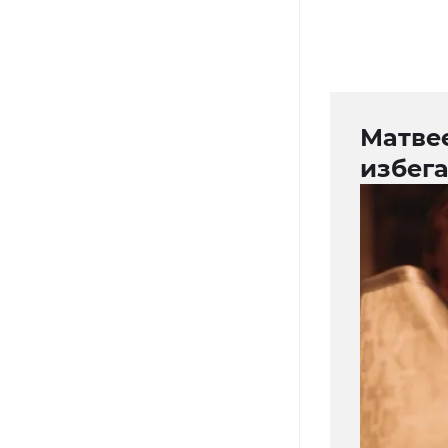
Матвее
избега