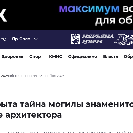
Яр-Сале
°C
Здоровье
Спорт
КМНС
Официально
Власть
Обр
я 2024
обновлено: 14:49, 28 ноября 2024
ыта тайна могилы знаменито
 архитектора
 нашли могилу архитектора, построившего на Ям