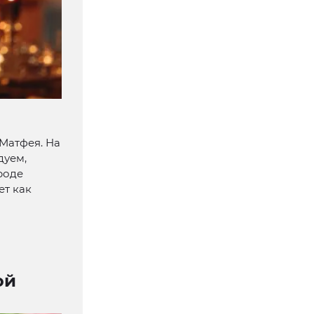
 Матфея. На
дуем,
ароде
ет как
ой