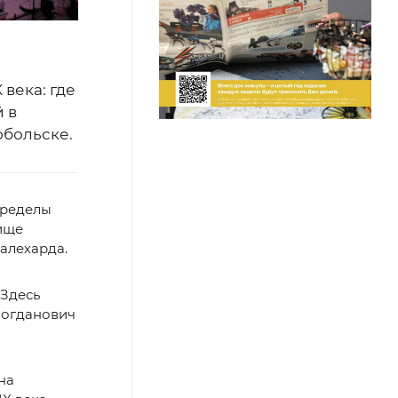
 века: где
 в
обольске.
пределы
бище
алехарда.
«Здесь
Богданович
на