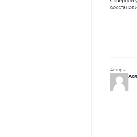
Северной у
восстановил
Авторы
Ася