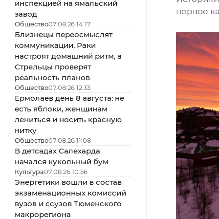
инспекцией на ямальский
первое к
завод
Общество
07.08.26 14:17
Близнецы переосмыслят
коммуникации, Раки
настроят домашний ритм, а
Стрельцы проверят
реальность планов
Общество
07.08.26 12:33
Ермолаев день 8 августа: не
есть яблоки, женщинам
лениться и носить красную
нитку
Общество
07.08.26 11:08
В детсадах Салехарда
начался кукольный бум
Культура
07.08.26 10:56
Энергетики вошли в состав
экзаменационных комиссий
вузов и ссузов Тюменского
макрорегиона