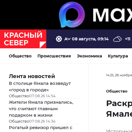
08 августа, 09:14
+11
Общество
Происшествия
Экономика
Культура
Лента новостей
14:25, 28 ноябр
В столице Ямала возведут
«город в городе»
Общество
Общество
07.08.26 14:54
Раскр
Жители Ямала признались,
что считают главным
Ямале
подарком в жизни
Общество
07.08.26 14:34
Рогатый ревизор пришел с
Историки