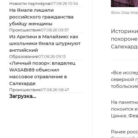
Новости партнёров
07.08.26 10:54
На Ямале лишили
Фото: Diiaz Mis
российского гражданства
убийцу женщины
Происшествия
07.08.26 09:57
Историки 
Из Арктики в Малайзию: как
похоронен
школьники Ямала штурмуют
Салехард
английский
Образование
07.08.26 09:15
«Личный позор»: владелец
WASABI89 объяснил
«Все иссле
массовое отравление в
северной г
Салехарде
тобольские
Происшествия
07.08.26 08:47
Загрузка...
На памятни
покоится е
Цинке. Февр
Ранее рос