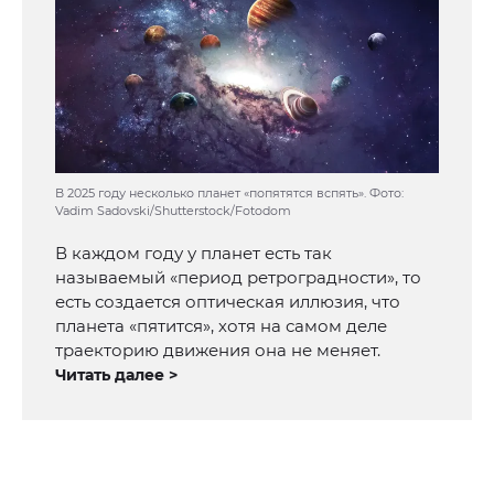
В 2025 году несколько планет «попятятся вспять». Фото:
Vadim Sadovski/Shutterstock/Fotodom
В каждом году у планет есть так
называемый «период ретроградности», то
есть создается оптическая иллюзия, что
планета «пятится», хотя на самом деле
траекторию движения она не меняет.
Читать далее >