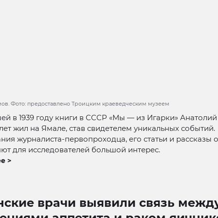
ов. Фото: предоставлено Троицким краеведческим музеем
ей в 1939 году книги в СССР «Мы — из Игарки» Анатоли
лет жил на Ямале, став свидетелем уникальных событий.
ия журналиста-первопроходца, его статьи и рассказы о
ют для исследователей большой интерес.
е >
нские врачи выявили связь межд
ениями аппетита и раком яичник