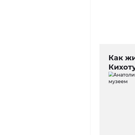
Как жи
Кихот