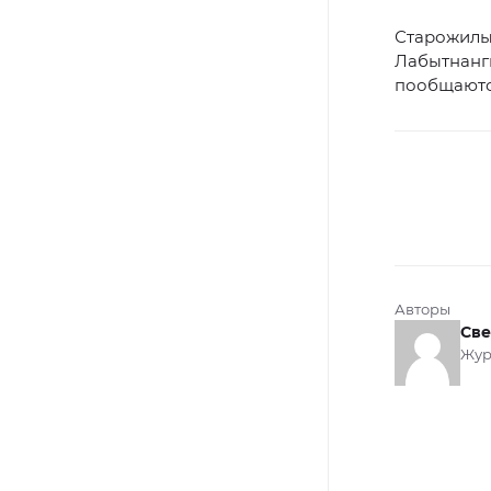
Старожилы
Лабытнанги
пообщаютс
Авторы
Све
Жур