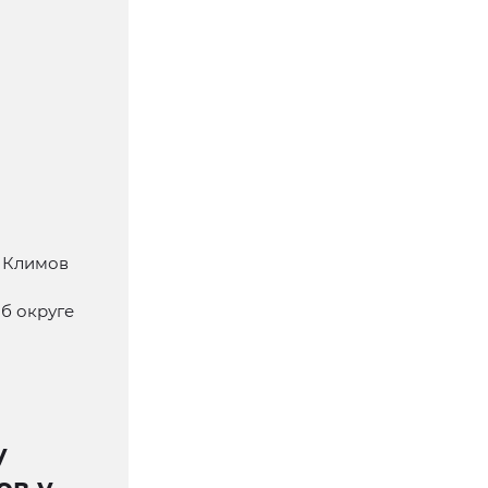
й Климов
б округе
у
ов у