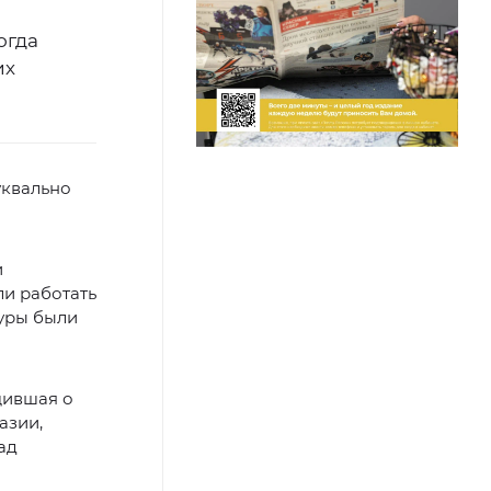
огда
их
уквально
и
ли работать
туры были
щившая о
азии,
ад