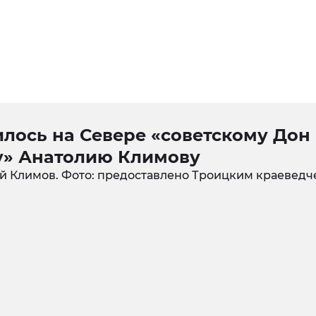
лось на Севере «советскому Дон
у» Анатолию Климову