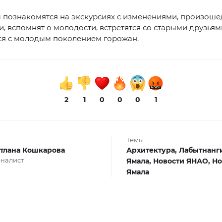
 познакомятся на экскурсиях с изменениями, произош
, вспомнят о молодости, встретятся со старыми друзьям
я с молодым поколением горожан.
2
1
0
0
0
1
Темы
тлана Кошкарова
Архитектура,
Лабытнанг
налист
Ямала,
Новости ЯНАО,
Но
Ямала