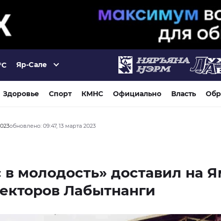
Яр-Сале
°C
Здоровье
Спорт
КМНС
Официально
Власть
Обр
2023
обновлено: 09:47, 13 марта 2023
 в молодость» доставил на 
екторов Лабытнанги