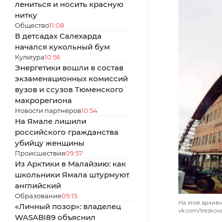
лениться и носить красную
нитку
Общество
11:08
В детсадах Салехарда
начался кукольный бум
Культура
10:56
Энергетики вошли в состав
экзаменационных комиссий
вузов и ссузов Тюменского
макрорегиона
Новости партнёров
10:54
На Ямале лишили
российского гражданства
убийцу женщины
Происшествия
09:57
Из Арктики в Малайзию: как
школьники Ямала штурмуют
английский
Образование
09:15
На этой архив
«Личный позор»: владелец
vk.com/tresko
WASABI89 объяснил