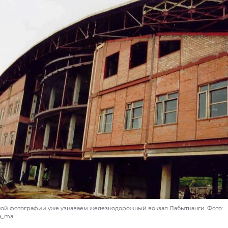
ной фотографии уже узнаваем железнодорожный вокзал Лабытнанги. Фото:
va_ma