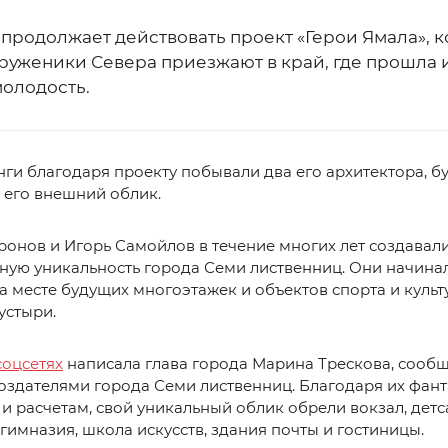
продолжает действовать проект «Герои Ямала», к
руженики Севера приезжают в край, где прошла 
молодость.
ги благодаря проекту побывали два его архитектора, б
 его внешний облик.
онов и Игорь Самойлов в течение многих лет создавал
ную уникальность города Семи лиственниц. Они начина
 на месте будущих многоэтажек и объектов спорта и куль
устыри.
соцсетях
написала глава города Марина Трескова, сооб
создателями города Семи лиственниц. Благодаря их фант
 и расчетам, свой уникальный облик обрели вокзал, детс
 гимназия, школа искусств, здания почты и гостиницы.