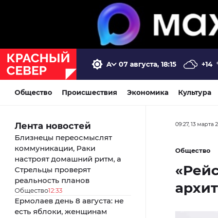
07 августа, 18:15
+14
Общество
Происшествия
Экономика
Культура
Лента новостей
09:27, 13 марта 
Близнецы переосмыслят
коммуникации, Раки
Общество
настроят домашний ритм, а
«Рейс
Стрельцы проверят
реальность планов
архит
Общество
12:33
Ермолаев день 8 августа: не
есть яблоки, женщинам