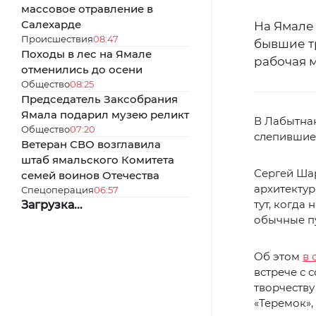
массовое отравление в
Салехарде
На Ямале 
Происшествия
08:47
бывшие т
Походы в лес на Ямале
рабочая 
отменились до осени
Общество
08:25
Председатель Заксобрания
Ямала подарил музею реликт
В Лабытнан
Общество
07:20
слепившие
Ветеран СВО возглавила
штаб ямальского Комитета
Сергей Шар
семей воинов Отечества
архитектур
Спецоперация
06:57
тут, когда
Загрузка...
обычные п
Об этом
в 
встрече с 
творчеству
«Теремок»,