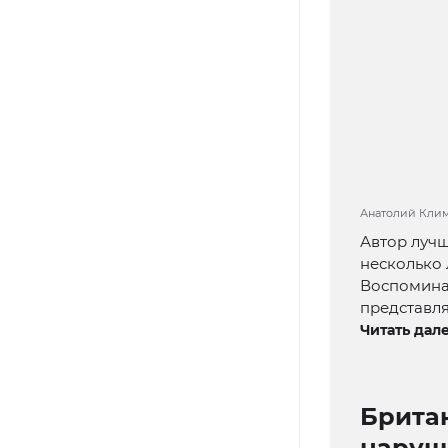
Анатолий Клим
Автор лучш
несколько 
Воспоминан
представля
Читать дале
Брита
наруш