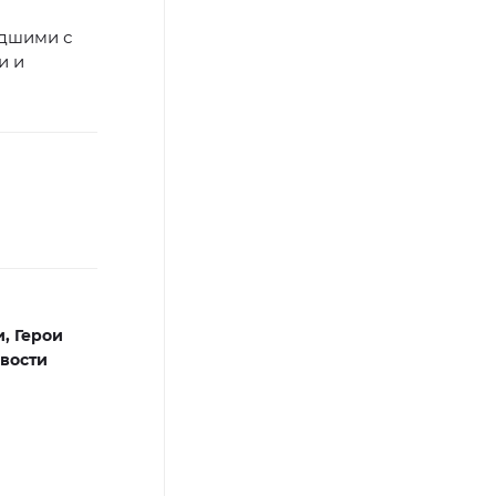
едшими с
и и
и,
Герои
вости