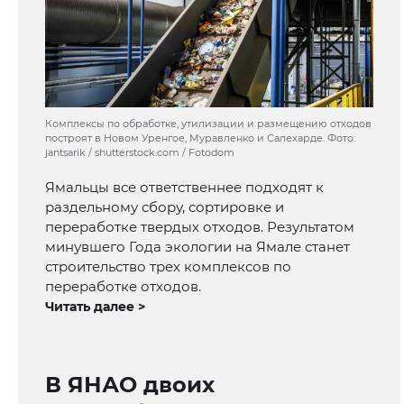
Комплексы по обработке, утилизации и размещению отходов
построят в Новом Уренгое, Муравленко и Салехарде. Фото:
jantsarik / shutterstock.com / Fotodom
Ямальцы все ответственнее подходят к
раздельному сбору, сортировке и
переработке твердых отходов. Результатом
минувшего Года экологии на Ямале станет
строительство трех комплексов по
переработке отходов.
Читать далее >
В ЯНАО двоих