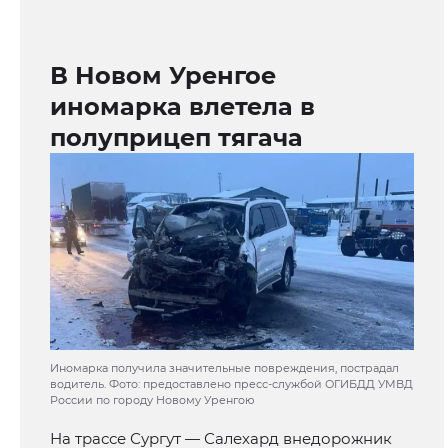
В Новом Уренгое
иномарка влетела в
полуприцеп тягача
Иномарка получила значительные повреждения, пострадал
водитель. Фото: предоставлено пресс-службой ОГИБДД УМВД
России по городу Новому Уренгою
На трассе Сургут — Салехард внедорожник