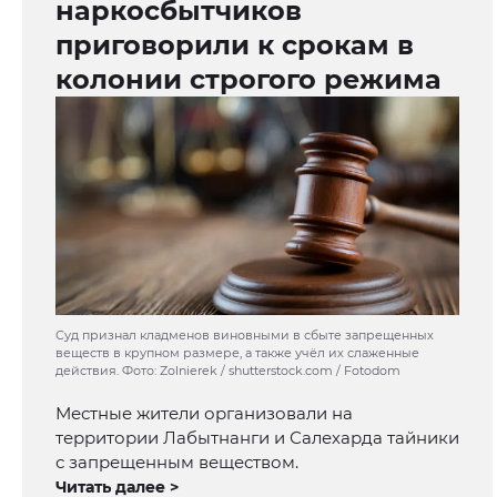
наркосбытчиков
приговорили к срокам в
колонии строгого режима
Суд признал кладменов виновными в сбыте запрещенных
веществ в крупном размере, а также учёл их слаженные
действия. Фото: Zolnierek / shutterstock.com / Fotodom
Местные жители организовали на
территории Лабытнанги и Салехарда тайники
с запрещенным веществом.
Читать далее >