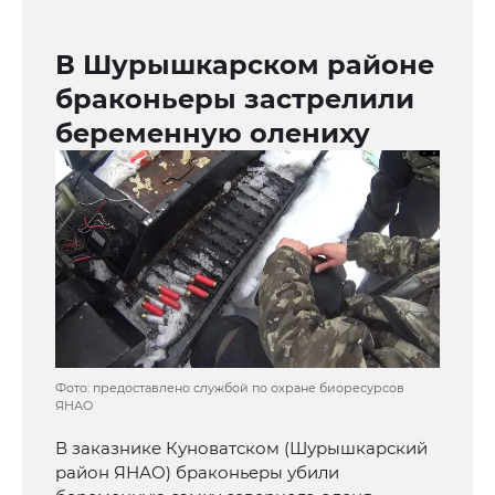
В Шурышкарском районе
браконьеры застрелили
беременную олениху
Фото: предоставлено службой по охране биоресурсов
ЯНАО
В заказнике Куноватском (Шурышкарский
район ЯНАО) браконьеры убили