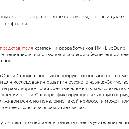
аниславовна» распознаёт сарказм, сленг и даже
ные фразы.
представителя
компании-разработчиков ИИ «LiveDune»,
T-специалисты использовали словари обесцененной лек
слов.
«Ольги Станиславовны» планируют использовать ее вмес
 для исследования развития русского языка: «Заимство
я и разговорно-просторечные элементы массово испол
бщении в сети. Словари, фиксирующие языковую норму,
от живой речи, но появление такой нейросети может по
точнее отслеживать развитие языка».
 уточняют, что нейросеть названа в честь учительницы д