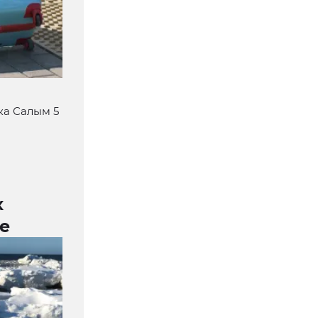
ка Салым 5
х
е