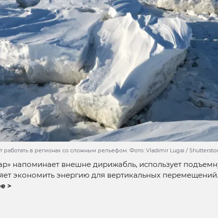
 работать в регионах со сложным рельефом. Фото: Vladimir Lugai / Shutterst
р» напоминает внешне дирижабль, использует подъемну
ляет экономить энергию для вертикальных перемещений
е >