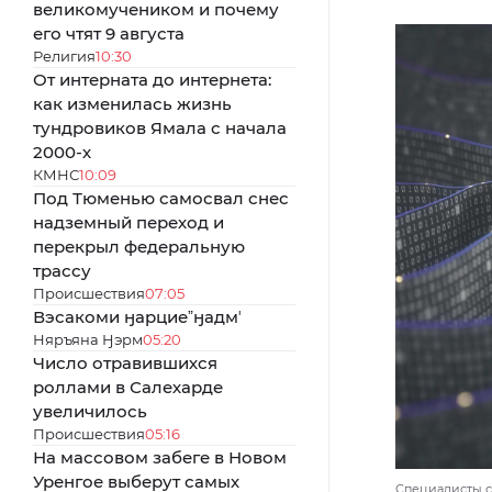
великомучеником и почему
его чтят 9 августа
Религия
10:30
От интерната до интернета:
как изменилась жизнь
тундровиков Ямала с начала
2000-х
КМНС
10:09
Под Тюменью самосвал снес
надземный переход и
перекрыл федеральную
трассу
Происшествия
07:05
Вэсакоми ӈарциеˮӈадмʼ
Няръяна Ӈэрм
05:20
Число отравившихся
роллами в Салехарде
увеличилось
Происшествия
05:16
На массовом забеге в Новом
Уренгое выберут самых
Специалисты сч