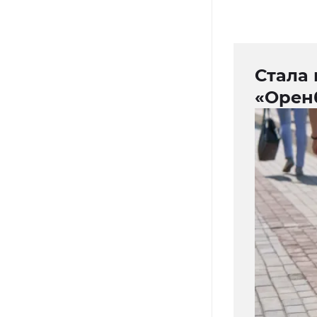
Стала 
«Орен