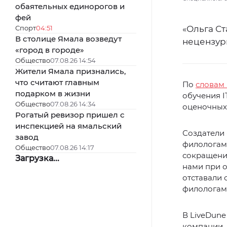
обаятельных единорогов и
фей
Спорт
04:51
«Ольга Ст
В столице Ямала возведут
нецензур
«город в городе»
Общество
07.08.26 14:54
Жители Ямала признались,
что считают главным
По
словам 
подарком в жизни
обучения I
Общество
07.08.26 14:34
оценочных 
Рогатый ревизор пришел с
инспекцией на ямальский
Создатели 
завод
филологами
Общество
07.08.26 14:17
сокращени
Загрузка...
нами при о
отставали 
филологам 
В LiveDune
компании.