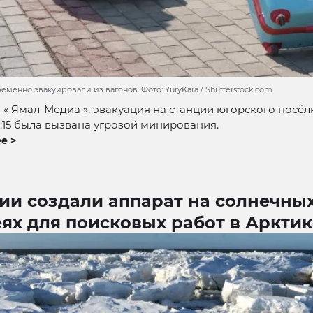
менно эвакуировали из вагонов. Фото: YuryKara / Shutterstock.com
« Ямал-Медиа », эвакуация на станции югорского посёл
21:15 была вызвана угрозой минирования.
е >
ии создали аппарат на солнечны
ях для поисковых работ в Арктик