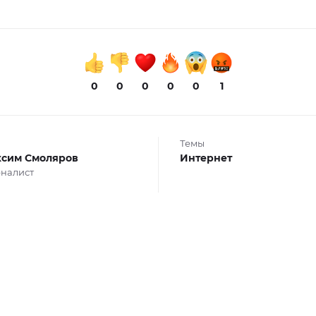
0
0
0
0
0
1
Темы
сим Смоляров
Интернет
налист