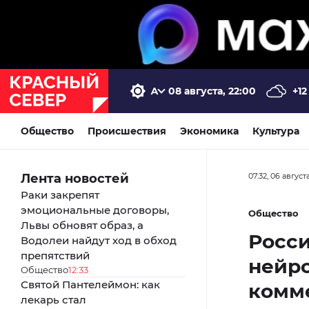
08 августа, 22:00
+12
Общество
Происшествия
Экономика
Культура
Лента новостей
07:32, 06 август
Раки закрепят
эмоциональные договоры,
Общество
Львы обновят образ, а
Росс
Водолеи найдут ход в обход
препятствий
нейро
Общество
12:33
Святой Пантелеймон: как
комме
лекарь стал