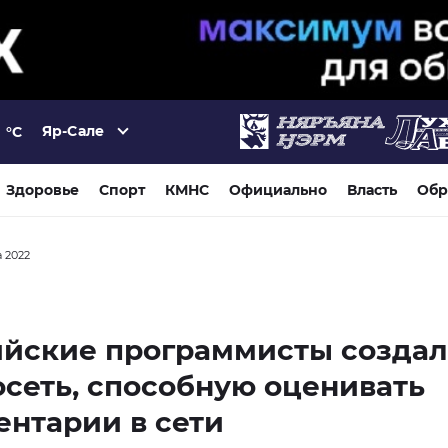
Яр-Сале
°C
Здоровье
Спорт
КМНС
Официально
Власть
Обр
а 2022
ийские программисты созда
сеть, способную оценивать
нтарии в сети