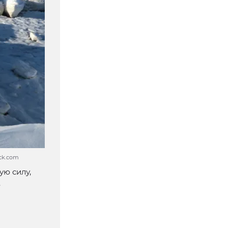
ock.com
ю силу,
.