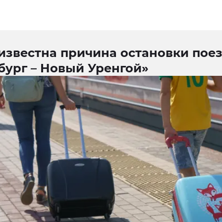
известна причина остановки пое
бург – Новый Уренгой»