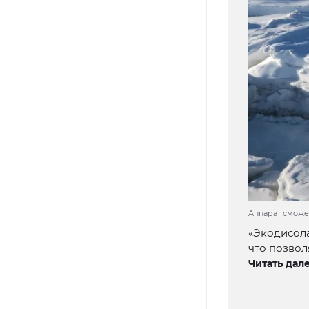
Аппарат сможет
«Экодисола
что позво
Читать дале