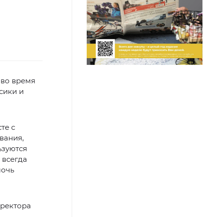
 во время
сики и
те с
вания,
ьзуются
 всегда
мочь
иректора