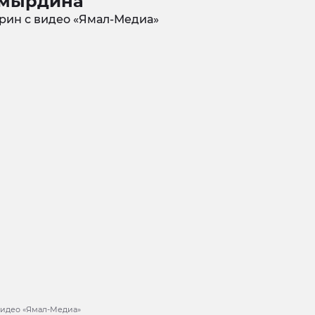
мырдина
 видео «Ямал-Медиа»