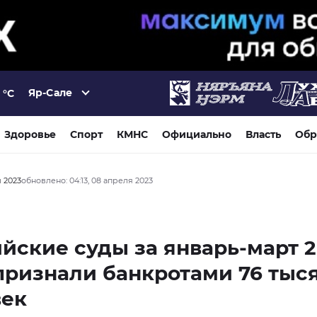
Яр-Сале
°C
Здоровье
Спорт
КМНС
Официально
Власть
Обр
я 2023
обновлено: 04:13, 08 апреля 2023
йские суды за январь-март 
признали банкротами 76 тыс
век