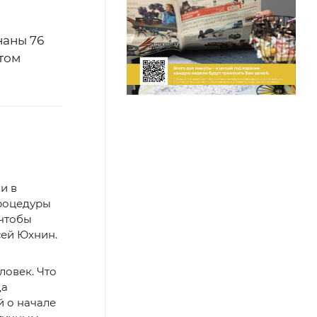
наны 76
том
и в
процедуры
 чтобы
сей Юхнин.
ловек. Что
да
 о начале