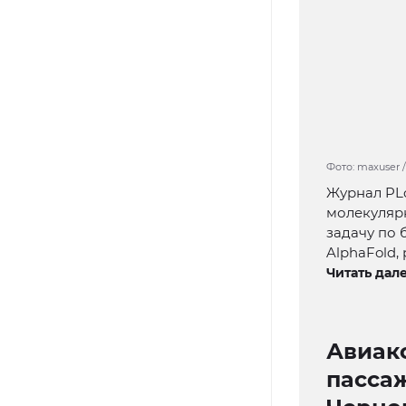
Фото: maxuser /
Журнал PLo
молекуляр
задачу по 
AlphaFold,
Читать дале
Авиак
пасса