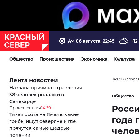
06 августа, 22:45
+12
Общество
Происшествия
Экономика
Культура
Лента новостей
04:12, 08 апрел
Названа причина отравления
38 человек роллами в
Общество
Салехарде
Росси
Происшествия
14:59
Тихая охота на Ямале: какие
года 
грибы ищут северяне и где
прячутся самые щедрые
чело
полянки