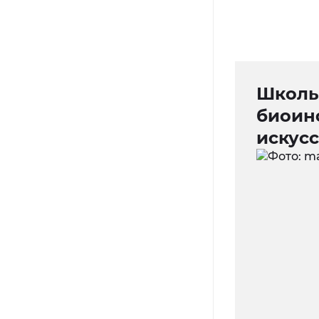
Школь
биоин
искус