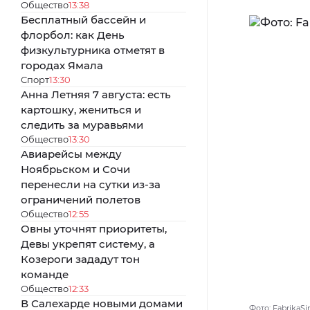
Общество
13:38
Бесплатный бассейн и
флорбол: как День
физкультурника отметят в
городах Ямала
Спорт
13:30
Анна Летняя 7 августа: есть
картошку, жениться и
следить за муравьями
Общество
13:30
Авиарейсы между
Ноябрьском и Сочи
перенесли на сутки из-за
ограничений полетов
Общество
12:55
Овны уточнят приоритеты,
Девы укрепят систему, а
Козероги зададут тон
команде
Общество
12:33
В Салехарде новыми домами
Фото: FabrikaSi