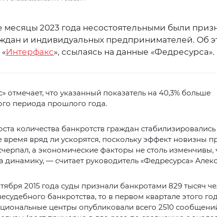
е месяцы 2023 года несостоятельными были приз
аждан и индивидуальных предпринимателей. Об э
 «
Интерфакс
», ссылаясь на данные «Федресурса».
» отмечает, что указанный показатель на 40,3% больше
ого периода прошлого года.
ста количества банкротств граждан стабилизировались 
 время вряд ли ускорятся, поскольку эффект новизны 
счерпал, а экономические факторы не столь изменчивы,
а динамику, — считает руководитель «Федресурса» Алек
октября 2015 года суды признали банкротами 829 тысяч че
несудебного банкротства, то в первом квартале этого го
циональные центры опубликовали всего 2510 сообщений