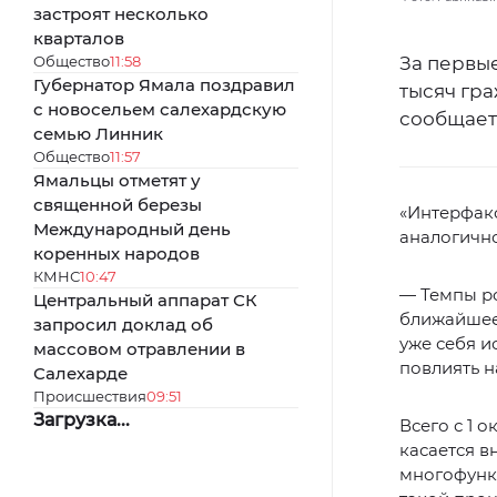
застроят несколько
кварталов
Общество
11:58
За первы
Губернатор Ямала поздравил
тысяч гр
с новосельем салехардскую
сообщает
семью Линник
Общество
11:57
Ямальцы отметят у
священной березы
«Интерфакс
Международный день
аналогичн
коренных народов
КМНС
10:47
— Темпы ро
Центральный аппарат СК
ближайшее
запросил доклад об
уже себя и
массовом отравлении в
повлиять н
Салехарде
Происшествия
09:51
Загрузка...
Всего с 1 
касается в
многофунк