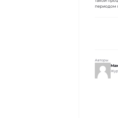
такой проц
периодом 
Авторы
Мак
Жур