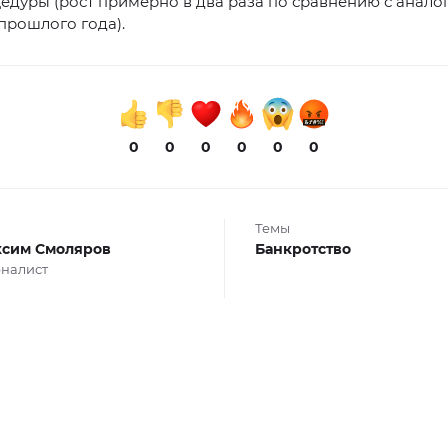
едуры (рост примерно в два раза по сравнению с анал
прошлого года).
0
0
0
0
0
0
Темы
сим Смоляров
Банкротство
налист