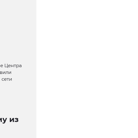
зе Центра
авили
 сети
у из