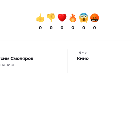
0
0
0
0
0
0
Темы
сим Смоляров
Кино
налист