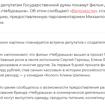
я депутатам Государственной думы покажут фильм
 «Чебурашка». Об этом сообщают «
Ведомости
», с
ию, предоставленную парламентарием Михаил
м.
зом картины планируется встреча депутатов с создател
» напоминают, что фильм «Чебурашка» вышел в прокат 
 Главные роли в ленте исполнили Сергей Гармаш, Елена 
онравов и многие другие. За первые 9 дней проката ф
лрд рублей, став самым кассовым в истории российского
й рекорд — у комедии «Холоп» Клима Шипенко.
что ранее сообщалось о возможности предоставления р
ование бренда «Чебурашка» в коммерческой деятельнос
й могут выпустить одежду, продукты питания, косметику