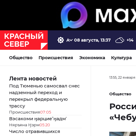
08 августа, 13:37
+14
Общество
Происшествия
Экономика
Культура
Лента новостей
13:55, 22 января
Под Тюменью самосвал снес
надземный переход и
Общество
перекрыл федеральную
Росс
трассу
Происшествия
07:05
«Чеб
Вэсакоми ӈарциеˮӈадмʼ
Няръяна Ӈэрм
05:20
Число отравившихся