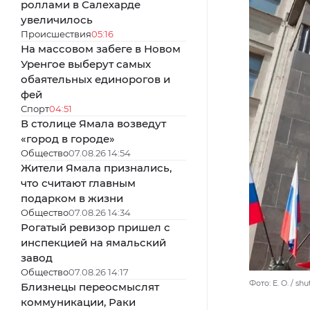
роллами в Салехарде
увеличилось
Происшествия
05:16
На массовом забеге в Новом
Уренгое выберут самых
обаятельных единорогов и
фей
Спорт
04:51
В столице Ямала возведут
«город в городе»
Общество
07.08.26 14:54
Жители Ямала признались,
что считают главным
подарком в жизни
Общество
07.08.26 14:34
Рогатый ревизор пришел с
инспекцией на ямальский
завод
Общество
07.08.26 14:17
Фото: E. O. / s
Близнецы переосмыслят
коммуникации, Раки