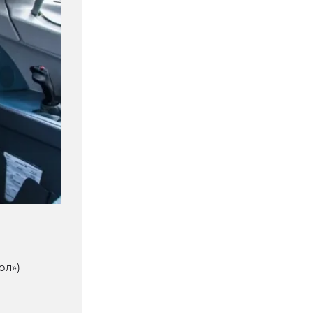
ол») —