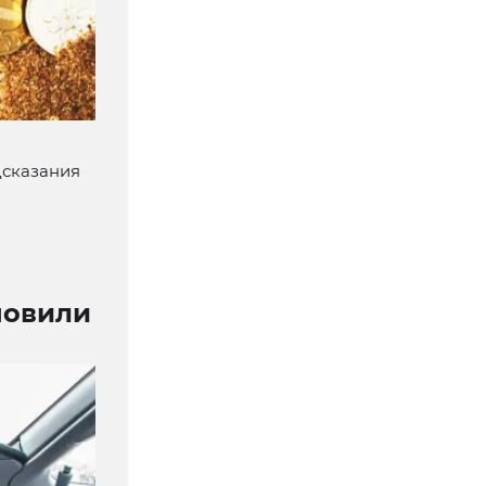
дсказания
новили