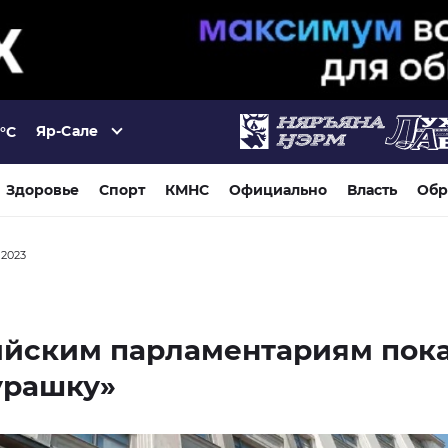
Яр-Сале
°C
Здоровье
Спорт
КМНС
Официально
Власть
Обр
 2023
ийским парламентариям пок
урашку»