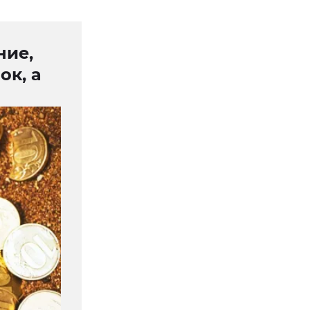
ние,
ок, а