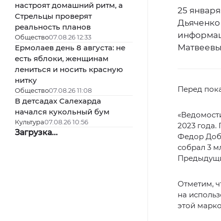
настроят домашний ритм, а
25 январ
Стрельцы проверят
Дьяченко
реальность планов
информац
Общество
07.08.26 12:33
Матвеевы
Ермолаев день 8 августа: не
есть яблоки, женщинам
лениться и носить красную
нитку
Перед пока
Общество
07.08.26 11:08
В детсадах Салехарда
начался кукольный бум
«Ведомости
Культура
07.08.26 10:56
2023 года.
Загрузка...
Федор Добр
собрал 3 м
Предыдущи
Отметим, 
на использ
этой марко