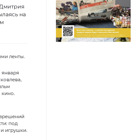
 Дмитрия
сылаясь на
ом
ями ленты.
1 января
Яковлева,
ильм
 кино.
азрешений
ти: под
 и игрушки.