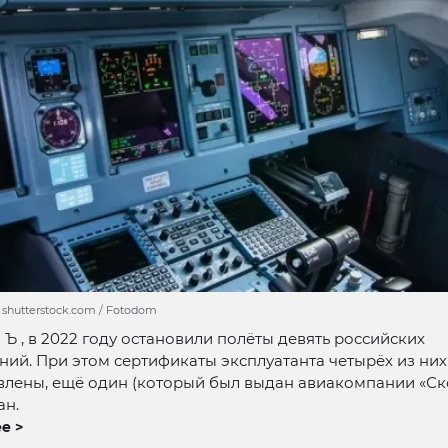
/ shutterstock.com / Fotodom
Ъ , в 2022 году остановили полёты девять российских
ий. При этом сертификаты эксплуатанта четырёх из них
влены, ещё один (который был выдан авиакомпании «Ск
ан.
е >