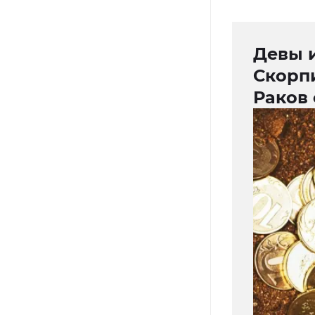
Девы и
Скорпи
Раков