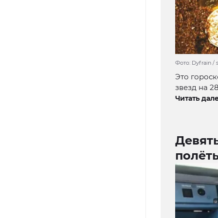
Фото: Dyfrain /
Это гороск
звезд на 28
Читать дале
Девят
полёт