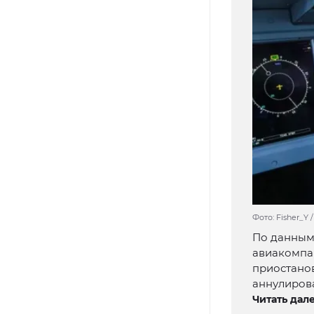
Фото: Fisher_Y 
По данным 
авиакомпан
приостано
аннулиров
Читать дале