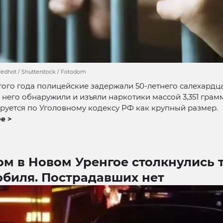
edhot / Shutterstock / Fotodom
того года полицейские задержали 50-летнего салехардца
 него обнаружили и изъяли наркотики массой 3,351 грамм
уется по Уголовному кодексу РФ как крупный размер.
е >
ом в Новом Уренгое столкнулись 
обиля. Пострадавших нет