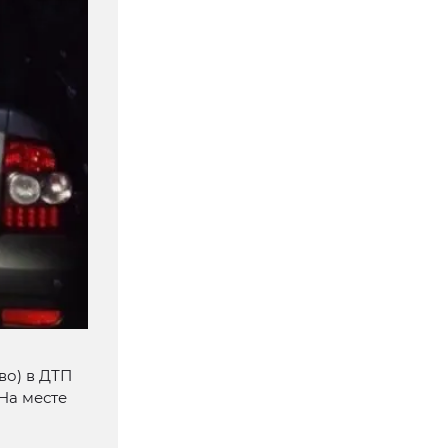
во) в ДТП
 На месте