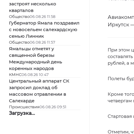
застроят несколько
кварталов
Общество
06.08.26 11:58
Авиакомп
Губернатор Ямала поздравил
Иркутск 
с новосельем салехардскую
семью Линник
Общество
06.08.26 11:57
Ямальцы отметят у
При этом ц
священной березы
составлять
Международный день
рублей, а 
коренных народов
КМНС
06.08.26 10:47
Полеты буд
Центральный аппарат СК
запросил доклад об
массовом отравлении в
Кроме того
Салехарде
четвергам 
Происшествия
06.08.26 09:51
Загрузка...
Стартовая
Отметим, ч