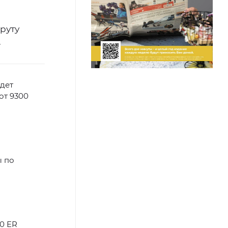
руту
.
удет
от 9300
ы по
0 ER