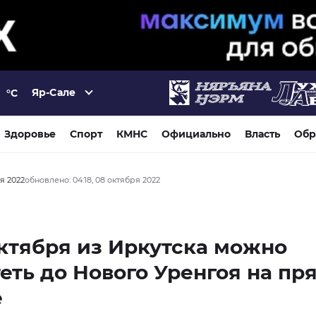
Яр-Сале
°C
Здоровье
Спорт
КМНС
Официально
Власть
Обр
ря 2022
обновлено: 04:18, 08 октября 2022
октября из Иркутска можно
еть до Нового Уренгоя на пр
е