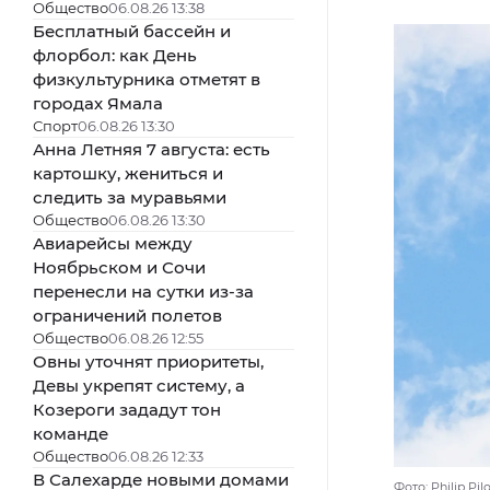
Общество
06.08.26 13:38
Бесплатный бассейн и
флорбол: как День
физкультурника отметят в
городах Ямала
Спорт
06.08.26 13:30
Анна Летняя 7 августа: есть
картошку, жениться и
следить за муравьями
Общество
06.08.26 13:30
Авиарейсы между
Ноябрьском и Сочи
перенесли на сутки из-за
ограничений полетов
Общество
06.08.26 12:55
Овны уточнят приоритеты,
Девы укрепят систему, а
Козероги зададут тон
команде
Общество
06.08.26 12:33
В Салехарде новыми домами
Фото: Philip Pil