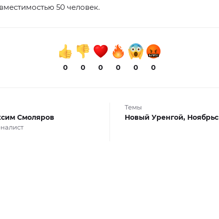
вместимостью 50 человек.
0
0
0
0
0
0
Темы
сим Смоляров
Новый Уренгой,
Ноябрьс
налист