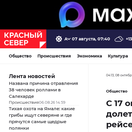
07 августа, 07:40
+13
Общество
Происшествия
Экономика
Культура
Лента новостей
04:13, 08 октяб
Названа причина отравления
38 человек роллами в
Общество
Салехарде
С 17 
Происшествия
06.08.26 14:59
Тихая охота на Ямале: какие
долет
грибы ищут северяне и где
прячутся самые щедрые
рейс
полянки