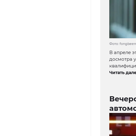
Фото: fongbeerr
В апреле э
досмотра у
квалифицир
Читать дале
Вечер
автом