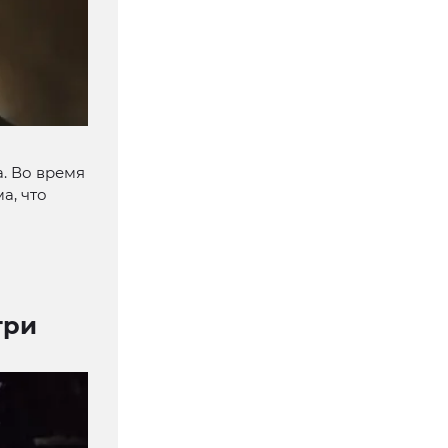
. Во время
а, что
три