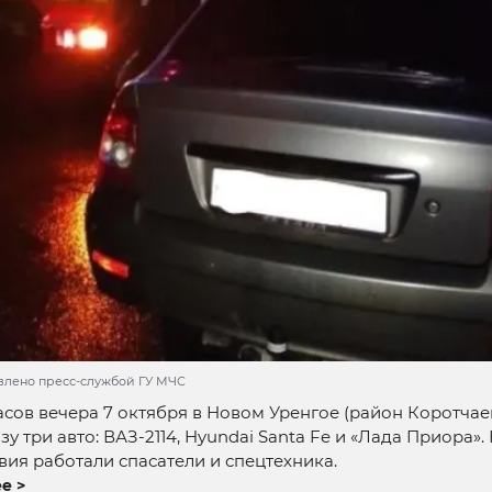
влено пресс-службой ГУ МЧС
асов вечера 7 октября в Новом Уренгое (район Коротчае
зу три авто: ВАЗ-2114, Hyundai Santa Fe и «Лада Приора».
ия работали спасатели и спецтехника.
е >