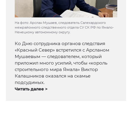
На фото: Арслан Мушаев, следователь Салехардского
межрайонного следственного отдела СУ СК РФ по Ямало-
Ненецкому автономному округу.
Ко Дню сотрудника органов следствия
«Красный Север» встретился с Арсланом
Мушаевым — следователем, который
приложил много усилий, чтобы «король
строительного мира Ямала» Виктор
Калашников оказался на скамье
подсудимых.
Читать далее >