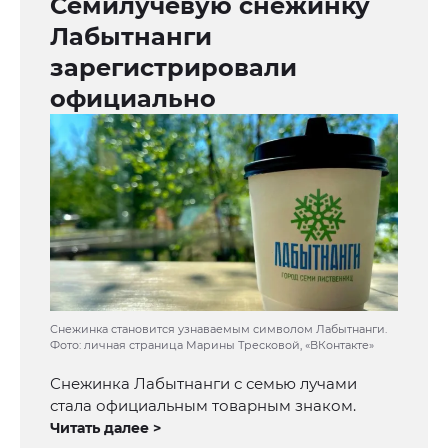
Семилучевую снежинку
Лабытнанги
зарегистрировали
официально
Снежинка становится узнаваемым символом Лабытнанги.
Фото: личная страница Марины Тресковой, «ВКонтакте»
Снежинка Лабытнанги с семью лучами
стала официальным товарным знаком.
Читать далее >