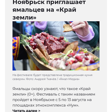
Ноябрьск приглашает
ямальцев на «Край
земли»
На фестивале будет представлена традиционная кухня
северян. Фото: Андрей Ткачёв / «Ямал-Медиа»
Ямальцы скоро узнают, что такое «Край
земли» (0+). Фестиваль с таким названием
пройдет в Ноябрьске с 5 по 13 августа на
площадках этнокомплекса «Нум».
Читать далее >