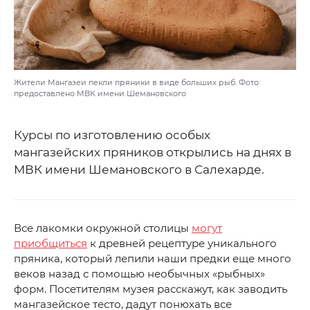
Жители Мангазеи пекли пряники в виде больших рыб. Фото:
предоставлено МВК имени Шемановского
Курсы по изготовлению особых
мангазейских пряников открылись на днях в
МВК имени Шемановского в Салехарде.
Все лакомки окружной столицы
могут
приобщиться
к древней рецептуре уникального
пряника, который лепили наши предки еще много
веков назад с помощью необычных «рыбных»
форм. Посетителям музея расскажут, как заводить
мангазейское тесто, дадут понюхать все