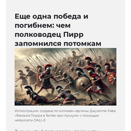
Еще одна победа и
погибнем: чем
полководец Пирр
запомнился потомкам
Иллюстрация: cоздана по мотивам картины Джузеппе Рава
«Фаланга Пирра в битве при Аускуле» с помощью
нейросети DALL-E