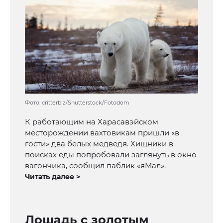
Фото: critterbiz/Shutterstock/Fotodom
К работающим на Харасавэйском
месторождении вахтовикам пришли «в
гости» два белых медведя. Хищники в
поисках еды попробовали заглянуть в окно
вагончика, сообщил паблик «яМал».
Читать далее >
Лошадь с золотым