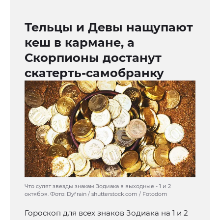
Тельцы и Девы нащупают
кеш в кармане, а
Скорпионы достанут
скатерть-самобранку
Что сулят звезды знакам Зодиака в выходные - 1 и 2
октября. Фото: Dyfrain / shutterstock.com / Fotodom
Гороскоп для всех знаков Зодиака на 1 и 2