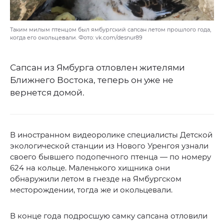
Таким милым птенцом был ямбургский сапсан летом прошлого года,
когда его окольцевали. Фото: vk.com/desnur89
Сапсан из Ямбурга отловлен жителями
Ближнего Востока, теперь он уже не
вернется домой.
В иностранном видеоролике специалисты Детской
экологической станции из Нового Уренгоя узнали
своего бывшего подопечного птенца — по номеру
624 на кольце. Маленького хищника они
обнаружили летом в гнезде на Ямбургском
месторождении, тогда же и окольцевали.
В конце года подросшую самку сапсана отловили