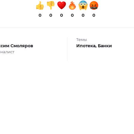
0
0
0
0
0
0
Темы
сим Смоляров
Ипотека,
Банки
налист