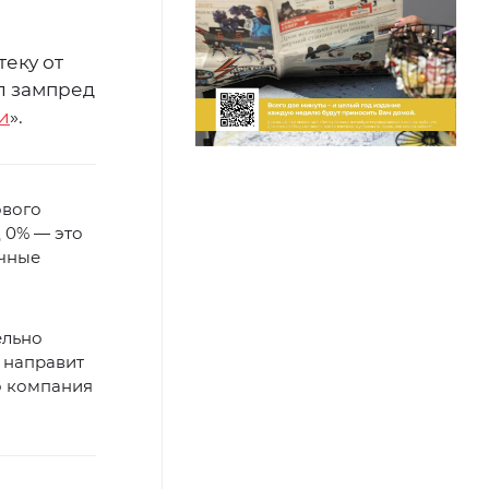
теку от
л зампред
и
».
ового
д 0% — это
очные
ельно
к направит
то компания