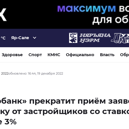
Яр-Сале
°C
Здоровье
Спорт
КМНС
Официально
Власть
Обр
я 2022
обновлено: 16:44, 19 декабря 2022
банк» прекратит приём заяв
ку от застройщиков со ставк
е 3%