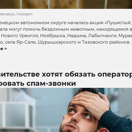
utterstock / Fotodom
енецком автономном округе началась акция «Пушистый 
ала могут помочь бездомным животным, находящимся в
 Нового Уренгоя, Ноябрьска, Надыма, Лабытнанги, Мура
о, села Яр-Сале, Шурышкарского и Тазовского районов.
е >
ительстве хотят обязать операто
ровать спам-звонки