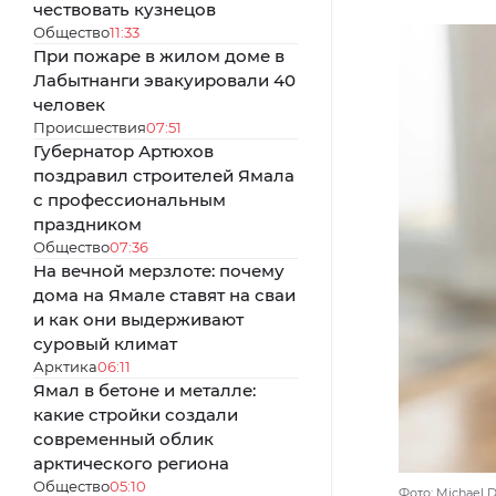
чествовать кузнецов
Общество
11:33
При пожаре в жилом доме в
Лабытнанги эвакуировали 40
человек
Происшествия
07:51
Губернатор Артюхов
поздравил строителей Ямала
с профессиональным
праздником
Общество
07:36
На вечной мерзлоте: почему
дома на Ямале ставят на сваи
и как они выдерживают
суровый климат
Арктика
06:11
Ямал в бетоне и металле:
какие стройки создали
современный облик
арктического региона
Общество
05:10
Фото: Michael D