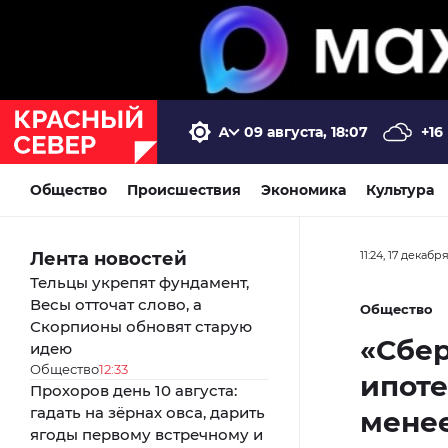
09 августа, 18:07
+16
Общество
Происшествия
Экономика
Культура
Лента новостей
11:24, 17 декабр
Тельцы укрепят фундамент,
Весы отточат слово, а
Общество
Скорпионы обновят старую
«Сбер
идею
Общество
12:33
ипоте
Прохоров день 10 августа:
гадать на зёрнах овса, дарить
мене
ягоды первому встречному и