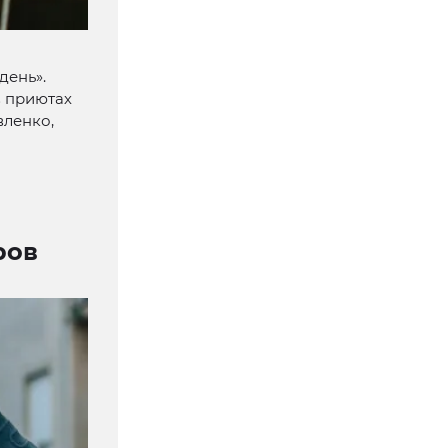
день».
 приютах
вленко,
ров