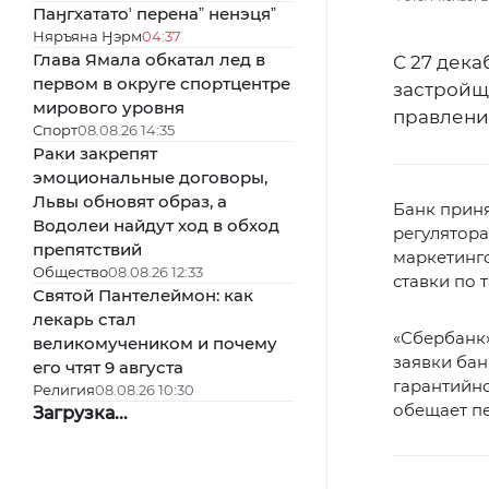
Паӈгхататоʼ перенаˮ ненэцяˮ
Няръяна Ӈэрм
04:37
Глава Ямала обкатал лед в
С 27 дека
первом в округе спортцентре
застройщи
мирового уровня
правлени
Спорт
08.08.26 14:35
Раки закрепят
эмоциональные договоры,
Львы обновят образ, а
Банк прин
Водолеи найдут ход в обход
регулятора
препятствий
маркетинг
Общество
08.08.26 12:33
ставки по 
Святой Пантелеймон: как
лекарь стал
«Сбербанк»
великомучеником и почему
заявки бан
его чтят 9 августа
гарантийно
Религия
08.08.26 10:30
обещает пе
Загрузка...