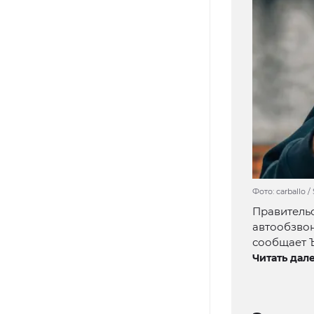
Фото: carballo 
Правительс
автообзвон
сообщает Ъ
Читать дале