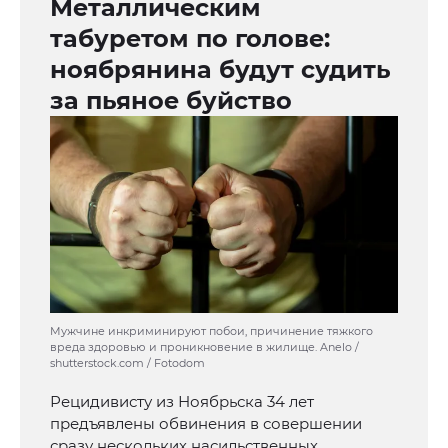
Металлическим
табуретом по голове:
ноябрянина будут судить
за пьяное буйство
Мужчине инкриминируют побои, причинение тяжкого
вреда здоровью и проникновение в жилище. Anelo /
shutterstock.com / Fotodom
Рецидивисту из Ноябрьска 34 лет
предъявлены обвинения в совершении
сразу нескольких насильственных