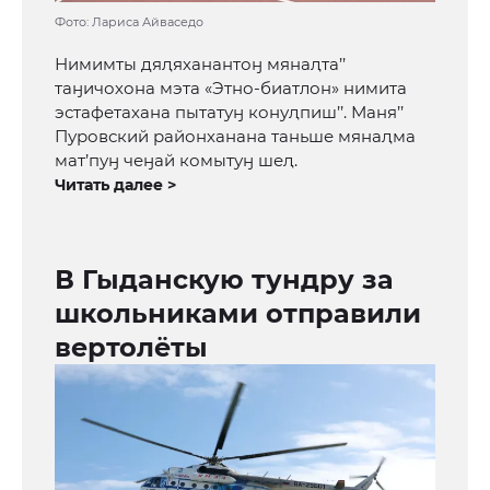
Фото: Лариса Айваседо
Нимимты дяԯяханантоӈ мянаԯта’’
таӈичохона мэта «Этно-биатлон» нимита
эстафетахана пытатуӈ конуԯпиш’’. Маня’’
Пуровский районханана таньше мянаԯма
мат’пуӈ чеӈай комытуӈ шеԯ.
Читать далее >
В Гыданскую тундру за
школьниками отправили
вертолёты