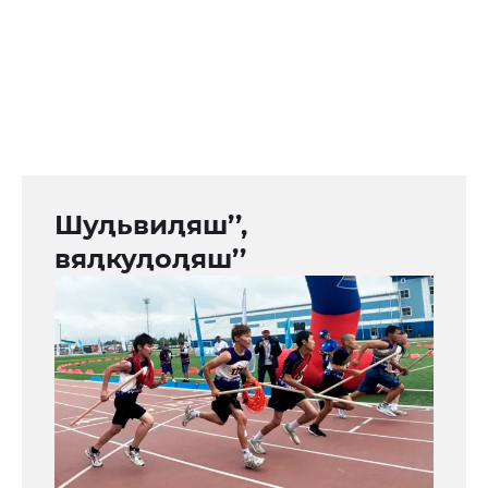
Шуԯьвиԯяш’’,
вяԯкуԯоԯяш’’