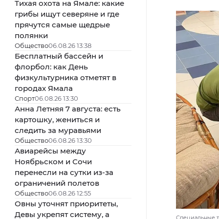
Тихая охота на Ямале: какие
грибы ищут северяне и где
прячутся самые щедрые
полянки
Общество
06.08.26 13:38
Бесплатный бассейн и
флорбол: как День
физкультурника отметят в
городах Ямала
Спорт
06.08.26 13:30
Анна Летняя 7 августа: есть
картошку, жениться и
следить за муравьями
Общество
06.08.26 13:30
Авиарейсы между
Ноябрьском и Сочи
перенесли на сутки из-за
ограничений полетов
Общество
06.08.26 12:55
Овны уточнят приоритеты,
Девы укрепят систему, а
Специальные т