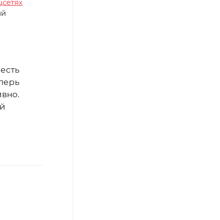
цсетях
ий
 есть
еперь
вно.
ый