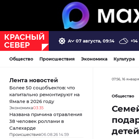
07 августа, 09:14
+14
Общество
Происшествия
Экономика
Культура
Лента новостей
07:56, 16 январ
Более 50 соцобъектов: что
капитально ремонтируют на
Общество
Ямале в 2026 году
Семей
Экономика
03:35
Названа причина отравления
подар
38 человек роллами в
Салехарде
дете
Происшествия
06.08.26 14:59