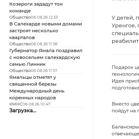
Козероги зададут тон
команде
Общество
06.08.26 12:33
У детей,
В Салехарде новыми домами
Уренгое, 
застроят несколько
специаль
кварталов
реабилит
Общество
06.08.26 11:58
Губернатор Ямала поздравил
с новосельем салехардскую
семью Линник
Подарок ц
Общество
06.08.26 11:57
технологич
Ямальцы отметят у
Идея прио
священной березы
подготовке
Международный день
коренных народов
Вместо цве
КМНС
06.08.26 10:47
Загрузка...
пойдут на 
Балансиры 
отвечающе