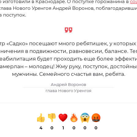
 изготовили в Краснодаре. О поступке горожанина в
со
 глава Нового Уренгоя Андрей Воронов, поблагодаривш
а поступок.
р «Садко» посещают много ребятишек, у которых
ничения в подвижности, равновесии, балансе. Т
реабилитация будет проходить еще более эффекти
амерлан – молодец! Жму руку, поступок, достойн
мужчины. Семейного счастья вам, ребята.
Андрей Воронов
глава Нового Уренгоя
4
0
1
0
0
0