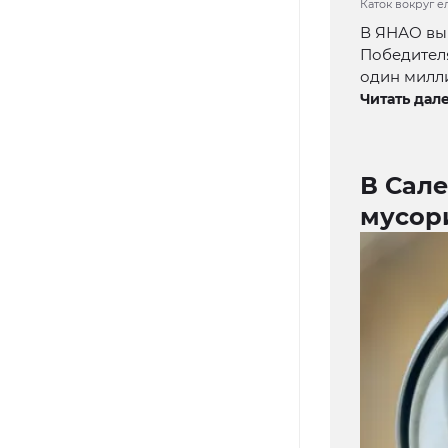
Каток вокруг е
В ЯНАО выб
Победителя
один милл
Читать дале
В Сал
мусор