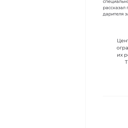
специально
рассказал
дарителя з
Цент
огра
их 
Т