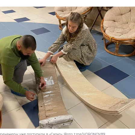
ренажеры уже поступили в «Садко». Фото: t.me/VORONOV89