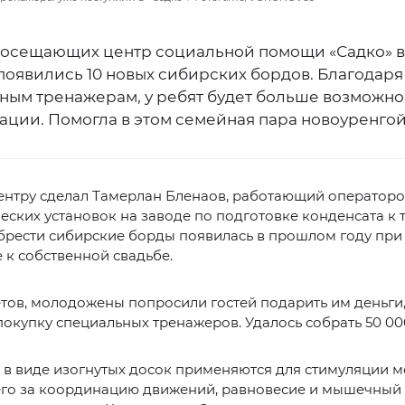
 посещающих центр социальной помощи «Садко» 
появились 10 новых сибирских бордов. Благодаря
ным тренажерам, у ребят будет больше возможно
ации. Помогла в этом семейная пара новоуренгой
ентру сделал Тамерлан Бленаов, работающий оператор
еских установок на заводе по подготовке конденсата к 
брести сибирские борды появилась в прошлом году при
 к собственной свадьбе.
тов, молодожены попросили гостей подарить им деньги
покупку специальных тренажеров. Удалось собрать 50 00
в виде изогнутых досок применяются для стимуляции м
го за координацию движений, равновесие и мышечный т