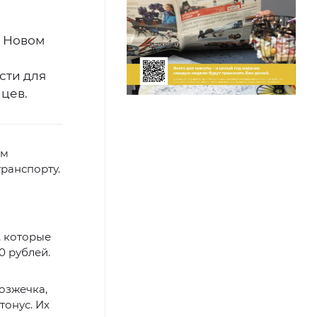
в Новом
сти для
цев.
ом
транспорту.
, которые
0 рублей.
озжечка,
онус. Их