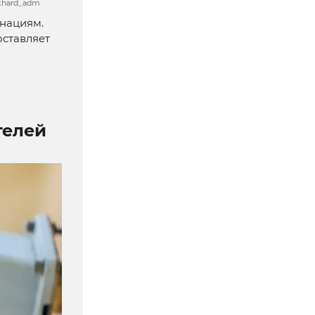
ekhard_adm
инациям.
оставляет
телей