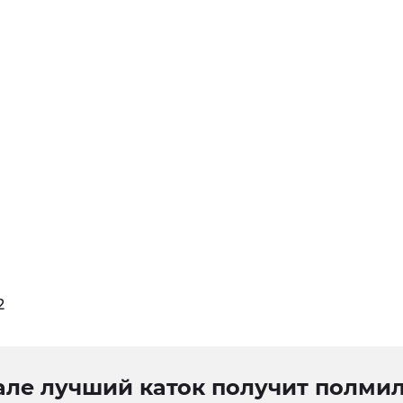
2
але лучший каток получит полми