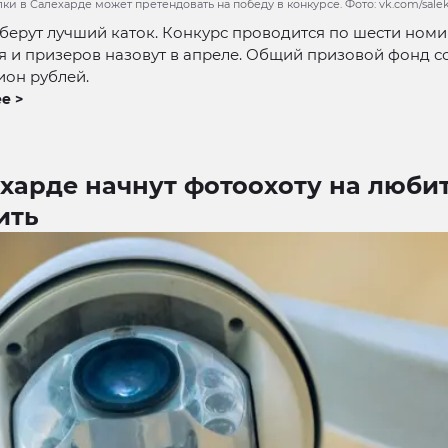
лки в Салехарде может претендовать на победу в конкурсе. Фото: vk.com/sal
ерут лучший каток. Конкурс проводится по шести ном
 и призеров назовут в апреле. Общий призовой фонд с
ион рублей.
е >
ехарде начнут фотоохоту на люби
ить