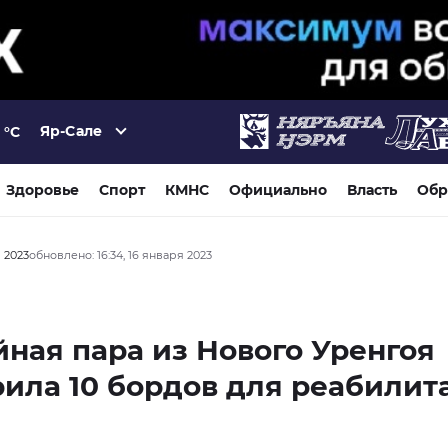
Яр-Сале
°C
Здоровье
Спорт
КМНС
Официально
Власть
Обр
я 2023
обновлено: 16:34, 16 января 2023
ная пара из Нового Уренгоя
ила 10 бордов для реабилит
й