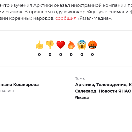
ентр изучения Арктики оказал иностранной компании п
ии съемок. В прошлом году южнокорейцы уже снимали 
зни коренных народов,
сообщил
«Ямал-Медиа».
0
0
0
0
0
0
Темы
тлана Кошкарова
Арктика,
Телевидение,
К
налист
Салехард,
Новости ЯНАО
Ямала