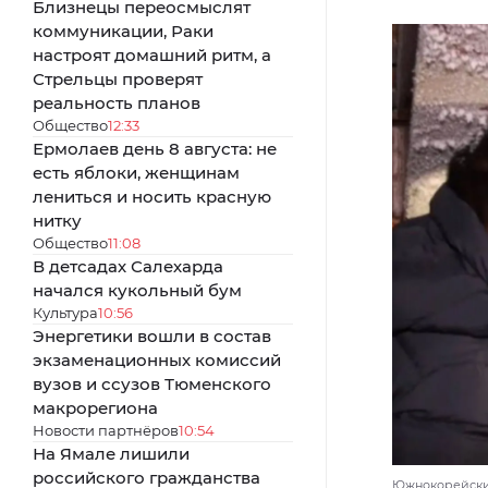
Близнецы переосмыслят
коммуникации, Раки
настроят домашний ритм, а
Стрельцы проверят
реальность планов
Общество
12:33
Ермолаев день 8 августа: не
есть яблоки, женщинам
лениться и носить красную
нитку
Общество
11:08
В детсадах Салехарда
начался кукольный бум
Культура
10:56
Энергетики вошли в состав
экзаменационных комиссий
вузов и ссузов Тюменского
макрорегиона
Новости партнёров
10:54
На Ямале лишили
российского гражданства
Южнокорейские