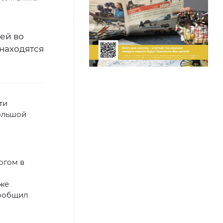
ей во
 находятся
ти
большой
огом в
кже
сообщил