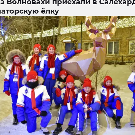
з Волновахи приехали в Салехар
наторскую ёлку