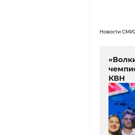
Новости СМИ
«Волки
чемпи
КВН