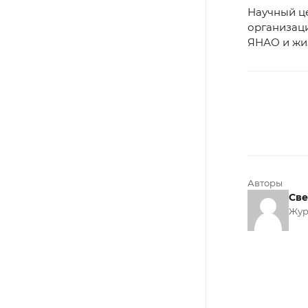
Научный ц
организац
ЯНАО и жи
Авторы
Све
Жур