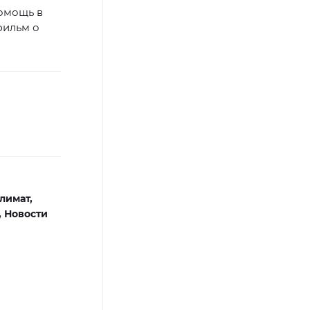
омощь в
фильм о
лимат,
,
Новости