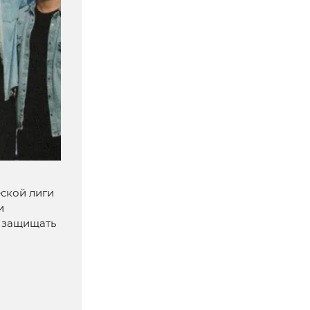
ской лиги
и
т защищать