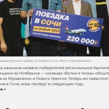
анда получила путёвку на КиВиН в Сочи. Фото: t.me/nailkhairullin
е накануне назвали победителей региональной Арктиче
энщики из Ноябрьска — команда «Волки и тигры» обошл
 из Муравленко и Нового Уренгоя. Теперь им предстои
она в Сочи, игры пройдут в следующем году.
е >