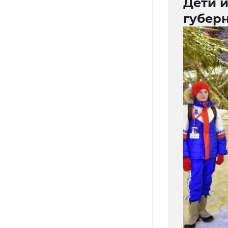
Дети и
губер