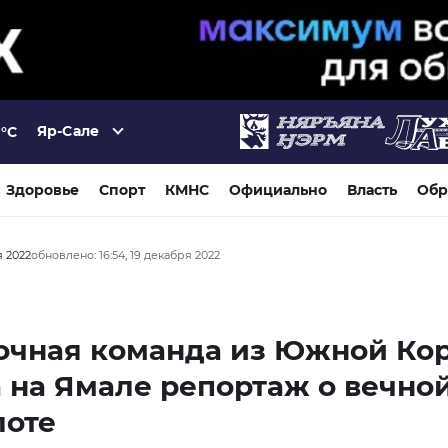
Яр-Сале
°C
Здоровье
Спорт
КМНС
Официально
Власть
Обр
я 2022
обновлено: 16:54, 19 декабря 2022
очная команда из Южной Ко
 на Ямале репортаж о вечно
лоте