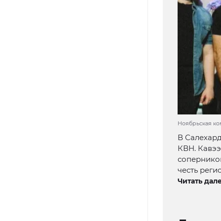
Ноябрьская ком
В Салехард
КВН. Кавэ
соперников
честь реги
Читать дале