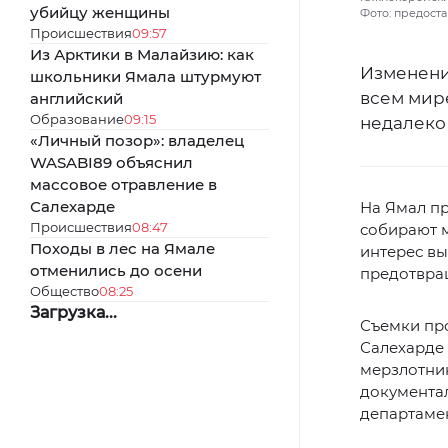
убийцу женщины
Фото: предост
Происшествия
09:57
Из Арктики в Малайзию: как
Изменени
школьники Ямала штурмуют
всем мире
английский
Образование
09:15
недалеко 
«Личный позор»: владелец
WASABI89 объяснил
массовое отравление в
Салехарде
На Ямал п
Происшествия
08:47
собирают м
Походы в лес на Ямале
интерес в
отменились до осени
предотвра
Общество
08:25
Загрузка...
Съемки пр
Салехарде 
мерзлотник
документа
департаме