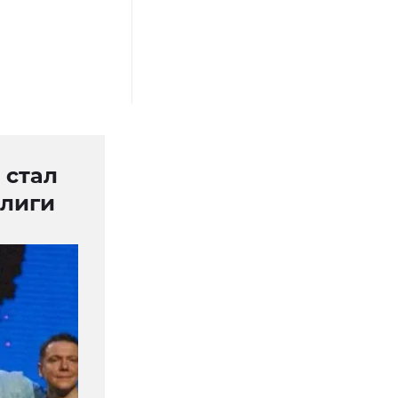
 стал
 лиги