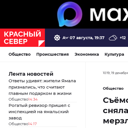
07 августа, 19:37
+12
Общество
Происшествия
Экономика
Культура
Лента новостей
10:19, 19 декабр
Ответы удивят: жители Ямала
признались, что считают
Общество
главным подарком в жизни
Съём
Общество
14:34
Рогатый ревизор пришел с
сняла
инспекцией на ямальский
завод
мерз
Общество
14:17