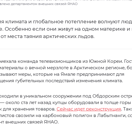
авлено департаментом внешних связей ЯНАО
я климата и глобальное потепление волнуют люд
. Особенно если они живут на одном материке и
от места таяния арктических льдов.
риехала команда телевизионщиков из Южной Кореи. Гос
атериалы о вечной мерзлоте в Арктическом регионе, 
ызывают меры, которые на Ямале предпринимают для
щения губительных последствий изменения климата.
оходили в уникальном сооружении под Обдорским остр
— около ста лет назад купцы оборудовали в толще горы
 для хранения товаров.
Сейчас идет реконструкция
. Та
листов свозили на карбоновый полигон в Лабытнанги, 
нт внешних связей ЯНАО.