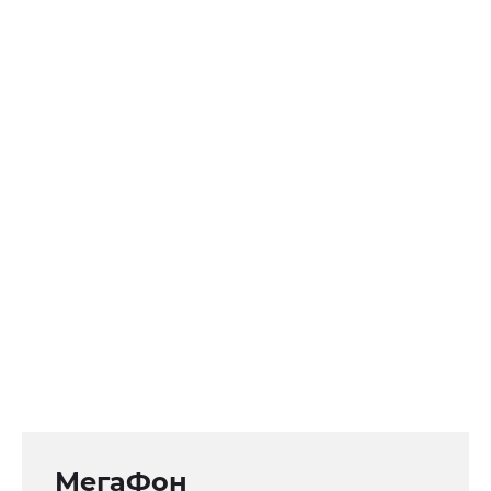
МегаФон