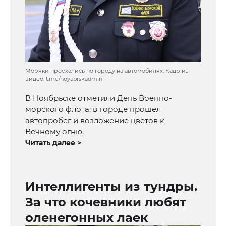
Моряки проехались по городу на автомобилях. Кадр из
видео: t.me/noyabrskadmin
В Ноябрьске отметили День Военно-
морского флота: в городе прошел
автопробег и возложение цветов к
Вечному огню.
Читать далее >
Интеллигенты из тундры.
За что кочевники любят
оленегонных лаек