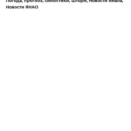
Погода,
прогноз,
синоптики,
Шторм,
Новости Ямала,
Новости ЯНАО