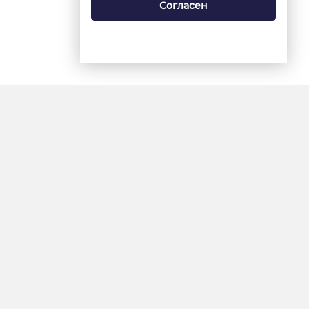
Согласен
18+
«Ямал-Медиа»
Интернет-сайт «Красный
Север»
«Север-Пресс»