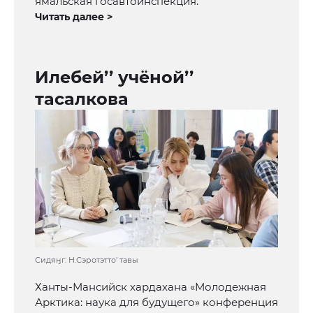
ямальская госавтоинспекция.
Читать далее >
Илебей’’ учёной’’
тасалкова
Сидяӈг: Н.Сэротэтто’ тавы
Ханты-Мансийск хардахана «Молодежная
Арктика: наука для будущего» конференция