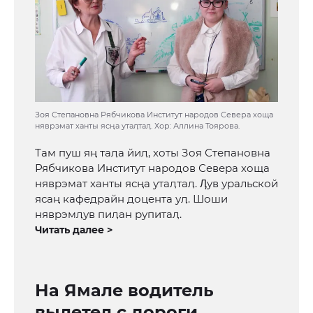
Зоя Степановна Рябчикова Институт народов Севера хоща
няврэмат ханты ясңа утаӆтаӆ. Хор: Аллина Тоярова.
Там пуш яң таӆа йиӆ, хоты Зоя Степановна
Рябчикова Институт народов Севера хоща
няврэмат ханты ясңа утаӆтаӆ. Ӆув уральской
ясаң кафедрайн доцента уӆ. Шоши
няврэмӆув пиӆан рупитаӆ.
Читать далее >
На Ямале водитель
вылетел с дороги,