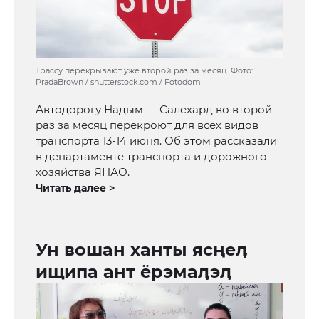
Трассу перекрывают уже второй раз за месяц. Фото:
PradaBrown / shutterstock.com / Fotodom
Автодорогу Надым — Салехард во второй
раз за месяц перекроют для всех видов
транспорта 13-14 июня. Об этом рассказали
в департаменте транспорта и дорожного
хозяйства ЯНАО.
Читать далее >
Ун вошан ханты ясңеӆ
ищипа ант ёрэмаӆэӆ