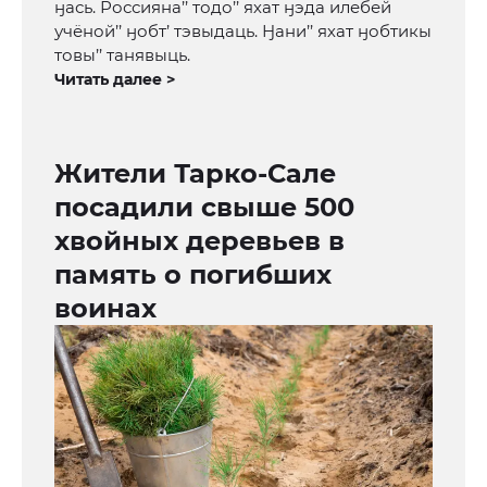
ӈась. Россияна’’ тодо’’ яхат ӈэда илебей
учёной’’ ӈобт’ тэвыдаць. Ӈани’’ яхат ӈобтикы
товы’’ танявыць.
Читать далее >
Жители Тарко-Сале
посадили свыше 500
хвойных деревьев в
память о погибших
воинах