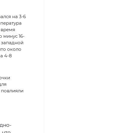
ался на 3-6
мпература
о время
 минус 16-
В западной
что около
а 4-8
очки
для
е повлияли
дно-
 что