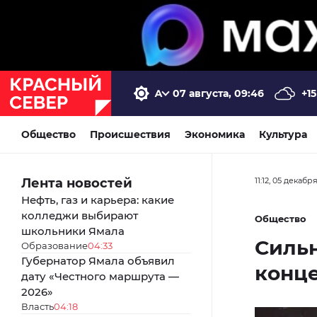
07 августа, 09:46
+15
Общество
Происшествия
Экономика
Культура
Лента новостей
11:12, 05 декабр
Нефть, газ и карьера: какие
колледжи выбирают
Общество
школьники Ямала
Сильн
Образование
04:33
Губернатор Ямала объявил
конц
дату «Честного маршрута —
2026»
Власть
04:18