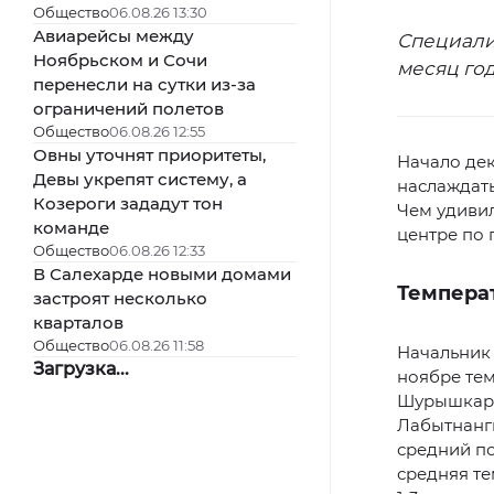
Общество
06.08.26 13:30
Авиарейсы между
Специали
Ноябрьском и Сочи
месяц год
перенесли на сутки из-за
ограничений полетов
Общество
06.08.26 12:55
Овны уточнят приоритеты,
Начало де
Девы укрепят систему, а
наслаждать
Козероги зададут тон
Чем удивил
команде
центре по
Общество
06.08.26 12:33
В Салехарде новыми домами
Темпера
застроят несколько
кварталов
Общество
06.08.26 11:58
Начальник 
Загрузка...
ноябре тем
Шурышкарс
Лабытнанги
средний по
средняя те