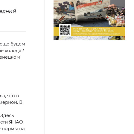
ледний
 еще будем
ие холода?
Ненецком
а, что в
мерной. В
 Здесь
части ЯНАО
е нормы на