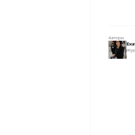
Авторы
Ека
Жур