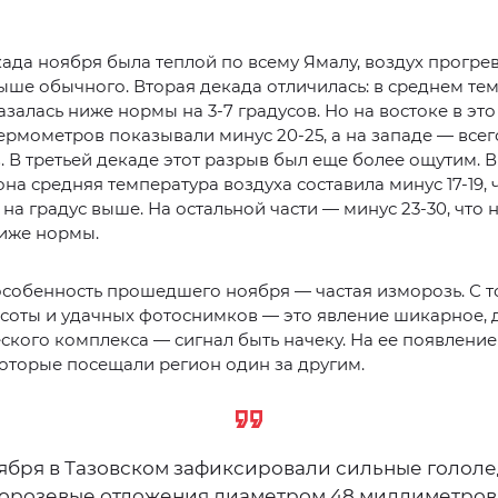
ада ноября была теплой по всему Ямалу, воздух прогрев
ыше обычного. Вторая декада отличилась: в среднем те
азалась ниже нормы на 3-7 градусов. Но на востоке в эт
ермометров показывали минус 20-25, а на западе — всего
в. В третьей декаде этот разрыв был еще более ощутим. 
она средняя температура воздуха составила минус 17-19, 
на градус выше. На остальной части — минус 23-30, что н
ниже нормы.
собенность прошедшего ноября — частая изморозь. С т
соты и удачных фотоснимков — это явление шикарное, 
ского комплекса — сигнал быть начеку. На ее появлени
оторые посещали регион один за другим.
оября в Тазовском зафиксировали сильные гололе
орозевые отложения диаметром 48 миллиметров,