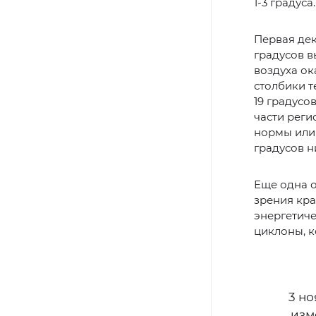
1-3 градуса.
Первая дек
градусов в
воздуха ок
столбики т
19 градусо
части реги
нормы или 
градусов 
Еще одна о
зрения кра
энергетиче
циклоны, к
3 н
изм