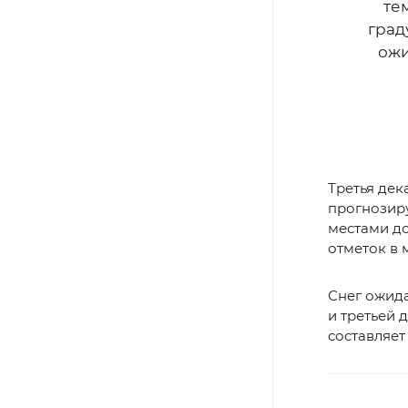
те
град
ожи
Третья дек
прогнозиру
местами до
отметок в 
Снег ожида
и третьей 
составляет