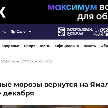
Яр-Сале
°C
Здоровье
Спорт
КМНС
Официально
Власть
Обр
я 2022
обновлено: 17:17, 05 декабря 2022
ые морозы вернутся на Ямал
е декабря