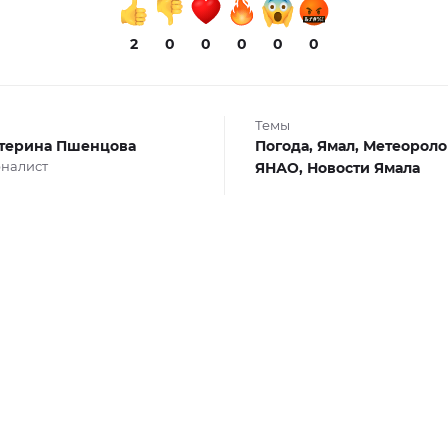
2
0
0
0
0
0
Темы
терина Пшенцова
Погода,
Ямал,
Метеороло
налист
ЯНАО,
Новости Ямала