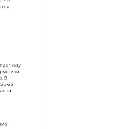
ются
 прогнозу
ормы или
. В
 20-25
ся от
ние