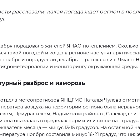
сты рассказали, какая погода ждет регион в пос
а.
кабря порадовало жителей ЯНАО потеплением. Сколько
ся такой погодой и когда в регионе наступят арктическ
 ноябрь и порадует ли декабрь — рассказали в Ямало-
 гидрометеорологии и мониторингу окружающей среды.
турный разброс и изморозь
отдела метеопрогнозов ЯНЦГМС Наталья Чулева отметил
пература воздуха на территории региона была неравно
ком, Приуральском, Надымском районах, Салехарде и
 она оказалась в пределах нормы или выше на 1 градус.
казатель месяца — минус 13-15 градусов. На остальной 
мпература ноября составила минус 16-21 градус, что ниж