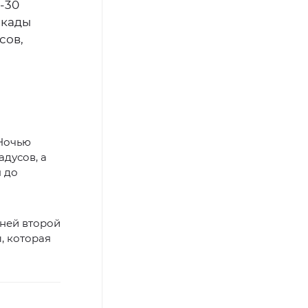
-30
екады
сов,
 Ночью
дусов, а
я до
дней второй
, которая