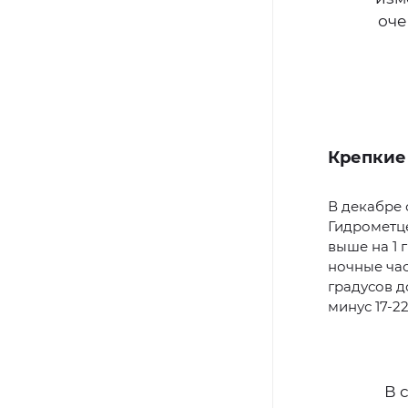
оче
Крепкие
В декабре 
Гидрометце
выше на 1 
ночные час
градусов д
минус 17-22
В 