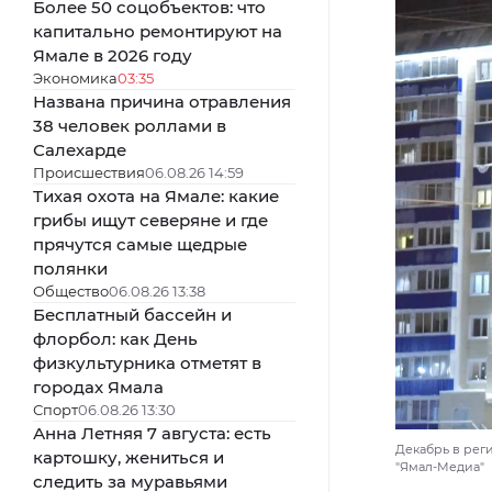
Более 50 соцобъектов: что
капитально ремонтируют на
Ямале в 2026 году
Экономика
03:35
Названа причина отравления
38 человек роллами в
Салехарде
Происшествия
06.08.26 14:59
Тихая охота на Ямале: какие
грибы ищут северяне и где
прячутся самые щедрые
полянки
Общество
06.08.26 13:38
Бесплатный бассейн и
флорбол: как День
физкультурника отметят в
городах Ямала
Спорт
06.08.26 13:30
Анна Летняя 7 августа: есть
Декабрь в реги
картошку, жениться и
"Ямал-Медиа"
следить за муравьями